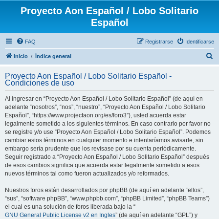
Proyecto Aon Español / Lobo Solitario
Español
FAQ
Registrarse
Identificarse
B
Inicio
Índice general
u
Proyecto Aon Español / Lobo Solitario Español -
s
Condiciones de uso
c
Al ingresar en “Proyecto Aon Español / Lobo Solitario Español” (de aquí en
a
adelante “nosotros”, “nos”, “nuestro”, “Proyecto Aon Español / Lobo Solitario
r
Español”, “https://www.projectaon.org/es/foro3”), usted acuerda estar
legalmente sometido a los siguientes términos. En caso contrario por favor no
se registre y/o use “Proyecto Aon Español / Lobo Solitario Español”. Podemos
cambiar estos términos en cualquier momento e intentaríamos avisarle, sin
embargo sería prudente que los revisase por su cuenta periódicamente.
Seguir registrado a “Proyecto Aon Español / Lobo Solitario Español” después
de esos cambios significa que acuerda estar legalmente sometido a esos
nuevos términos tal como fueron actualizados y/o reformados.
Nuestros foros están desarrollados por phpBB (de aquí en adelante “ellos”,
“sus”, “software phpBB”, “www.phpbb.com”, “phpBB Limited”, “phpBB Teams”)
el cual es una solución de foros liberada bajo la “
GNU General Public License v2 en Ingles
” (de aquí en adelante “GPL”) y