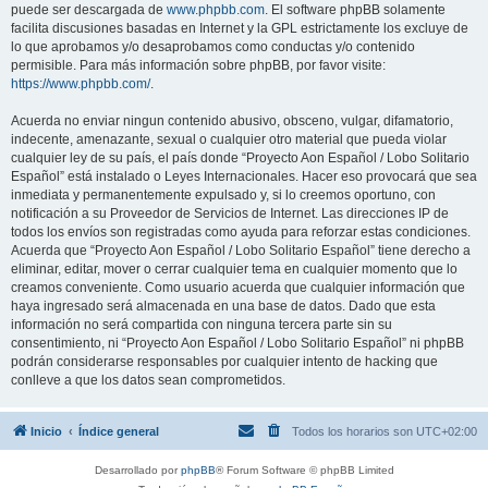
puede ser descargada de
www.phpbb.com
. El software phpBB solamente
facilita discusiones basadas en Internet y la GPL estrictamente los excluye de
lo que aprobamos y/o desaprobamos como conductas y/o contenido
permisible. Para más información sobre phpBB, por favor visite:
https://www.phpbb.com/
.
Acuerda no enviar ningun contenido abusivo, obsceno, vulgar, difamatorio,
indecente, amenazante, sexual o cualquier otro material que pueda violar
cualquier ley de su país, el país donde “Proyecto Aon Español / Lobo Solitario
Español” está instalado o Leyes Internacionales. Hacer eso provocará que sea
inmediata y permanentemente expulsado y, si lo creemos oportuno, con
notificación a su Proveedor de Servicios de Internet. Las direcciones IP de
todos los envíos son registradas como ayuda para reforzar estas condiciones.
Acuerda que “Proyecto Aon Español / Lobo Solitario Español” tiene derecho a
eliminar, editar, mover o cerrar cualquier tema en cualquier momento que lo
creamos conveniente. Como usuario acuerda que cualquier información que
haya ingresado será almacenada en una base de datos. Dado que esta
información no será compartida con ninguna tercera parte sin su
consentimiento, ni “Proyecto Aon Español / Lobo Solitario Español” ni phpBB
podrán considerarse responsables por cualquier intento de hacking que
conlleve a que los datos sean comprometidos.
Inicio
Índice general
Todos los horarios son
UTC+02:00
Desarrollado por
phpBB
® Forum Software © phpBB Limited