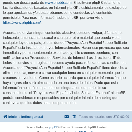
puede ser descargada de
www.phpbb.com
. El software phpBB solamente
facilita discusiones basadas en Internet y la GPL estrictamente los excluye de
lo que aprobamos y/o desaprobamos como conductas y/o contenido
permisible. Para más información sobre phpBB, por favor visite:
https://www.phpbb.com/
.
Acuerda no enviar ningun contenido abusivo, obsceno, vulgar, difamatorio,
indecente, amenazante, sexual o cualquier otro material que pueda violar
cualquier ley de su país, el país donde “Proyecto Aon Español / Lobo Solitario
Español” está instalado o Leyes Internacionales. Hacer eso provocará que sea
inmediata y permanentemente expulsado y, si lo creemos oportuno, con
notificación a su Proveedor de Servicios de Internet. Las direcciones IP de
todos los envíos son registradas como ayuda para reforzar estas condiciones.
Acuerda que “Proyecto Aon Español / Lobo Solitario Español” tiene derecho a
eliminar, editar, mover o cerrar cualquier tema en cualquier momento que lo
creamos conveniente. Como usuario acuerda que cualquier información que
haya ingresado será almacenada en una base de datos. Dado que esta
información no será compartida con ninguna tercera parte sin su
consentimiento, ni “Proyecto Aon Español / Lobo Solitario Español” ni phpBB
podrán considerarse responsables por cualquier intento de hacking que
conlleve a que los datos sean comprometidos.
Inicio
Índice general
Todos los horarios son
UTC+02:00
Desarrollado por
phpBB
® Forum Software © phpBB Limited