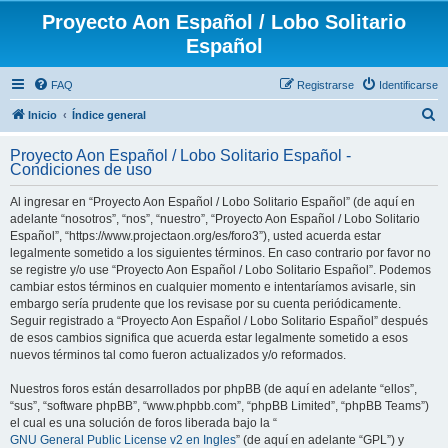
Proyecto Aon Español / Lobo Solitario
Español
FAQ
Registrarse
Identificarse
B
Inicio
Índice general
u
Proyecto Aon Español / Lobo Solitario Español -
s
Condiciones de uso
c
Al ingresar en “Proyecto Aon Español / Lobo Solitario Español” (de aquí en
a
adelante “nosotros”, “nos”, “nuestro”, “Proyecto Aon Español / Lobo Solitario
r
Español”, “https://www.projectaon.org/es/foro3”), usted acuerda estar
legalmente sometido a los siguientes términos. En caso contrario por favor no
se registre y/o use “Proyecto Aon Español / Lobo Solitario Español”. Podemos
cambiar estos términos en cualquier momento e intentaríamos avisarle, sin
embargo sería prudente que los revisase por su cuenta periódicamente.
Seguir registrado a “Proyecto Aon Español / Lobo Solitario Español” después
de esos cambios significa que acuerda estar legalmente sometido a esos
nuevos términos tal como fueron actualizados y/o reformados.
Nuestros foros están desarrollados por phpBB (de aquí en adelante “ellos”,
“sus”, “software phpBB”, “www.phpbb.com”, “phpBB Limited”, “phpBB Teams”)
el cual es una solución de foros liberada bajo la “
GNU General Public License v2 en Ingles
” (de aquí en adelante “GPL”) y