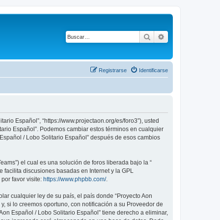
Buscar
Búsqueda avanza
Registrarse
Identificarse
tario Español”, “https://www.projectaon.org/es/foro3”), usted
litario Español”. Podemos cambiar estos términos en cualquier
n Español / Lobo Solitario Español” después de esos cambios
ams”) el cual es una solución de foros liberada bajo la “
 facilita discusiones basadas en Internet y la GPL
or favor visite:
https://www.phpbb.com/
.
lar cualquier ley de su país, el país donde “Proyecto Aon
, si lo creemos oportuno, con notificación a su Proveedor de
Aon Español / Lobo Solitario Español” tiene derecho a eliminar,