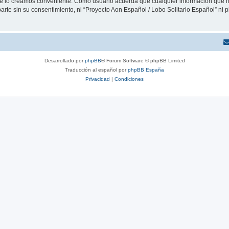
que lo creamos conveniente. Como usuario acuerda que cualquier información que
arte sin su consentimiento, ni “Proyecto Aon Español / Lobo Solitario Español” ni
Desarrollado por
phpBB
® Forum Software © phpBB Limited
Traducción al español por
phpBB España
Privacidad
|
Condiciones