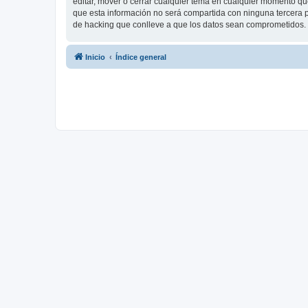
editar, mover o cerrar cualquier tema en cualquier momento 
que esta información no será compartida con ninguna tercera p
de hacking que conlleve a que los datos sean comprometidos.
Inicio
Índice general