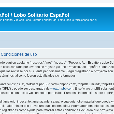
ñol / Lobo Solitario Español
n Español y la web Lobo Solitario Español, así como todo lo relacionado con el
- Condiciones de uso
(de aquí en adelante “nosotros”, “nos”, “nuestro”, “Proyecto Aon Español / Lobo Soli
n caso contrario por favor no se registre y/o use “Proyecto Aon Español / Lobo So
 que los revisase por su cuenta periódicamente. Seguir registrado a “Proyecto Ao
 términos tal como fueron actualizados y/o reformados.
nte “ellos”, “sus”, “software phpBB”, “www.phpbb.com”, “phpBB Limited”, “phpBB Te
te “GPL”) y puede ser descargada de
www.phpbb.com
. El software phpBB solamente
os como conductas y/o contenido permisible. Para más información sobre phpBB, p
ifamatorio, indecente, amenazante, sexual o cualquier otro material que pueda vio
rnacionales. Hacer eso provocará que sea inmediata y permanentemente expulsado y
son registradas como ayuda para reforzar estas condiciones. Acuerda que “Proyecto 