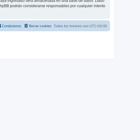
 haya ingresado será almacenada en una base de datos. Dado
 phpBB podrán considerarse responsables por cualquier intento
Contáctenos
Borrar cookies
Todos los horarios son
UTC+02:00