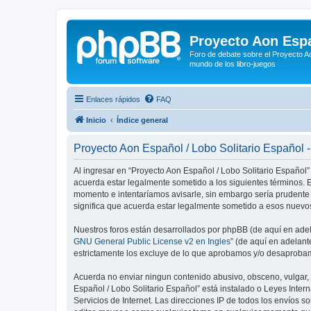
Proyecto Aon Espa
Foro de debate sobre el Proyecto Ao
mundo de los libro-juegos
Enlaces rápidos
FAQ
Inicio
Índice general
Proyecto Aon Español / Lobo Solitario Español 
Al ingresar en “Proyecto Aon Español / Lobo Solitario Español” 
acuerda estar legalmente sometido a los siguientes términos. E
momento e intentaríamos avisarle, sin embargo sería prudente
significa que acuerda estar legalmente sometido a esos nuevos
Nuestros foros están desarrollados por phpBB (de aquí en adela
GNU General Public License v2 en Ingles
” (de aquí en adelan
estrictamente los excluye de lo que aprobamos y/o desaprobam
Acuerda no enviar ningun contenido abusivo, obsceno, vulgar, d
Español / Lobo Solitario Español” está instalado o Leyes Inte
Servicios de Internet. Las direcciones IP de todos los envíos 