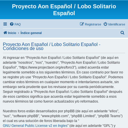
Proyecto Aon Español / Lobo Solitario
Español
FAQ
Registrarse
Identificarse
B
Inicio
Índice general
u
Proyecto Aon Español / Lobo Solitario Español -
s
Condiciones de uso
c
Al ingresar en “Proyecto Aon Español / Lobo Solitario Español” (de aquí en
a
adelante “nosotros”, “nos”, “nuestro”, “Proyecto Aon Español / Lobo Solitario
r
Español”, “https://www.projectaon.org/es/foro3”), usted acuerda estar
legalmente sometido a los siguientes términos. En caso contrario por favor no
se registre y/o use “Proyecto Aon Español / Lobo Solitario Español”. Podemos
cambiar estos términos en cualquier momento e intentaríamos avisarle, sin
embargo sería prudente que los revisase por su cuenta periódicamente.
Seguir registrado a “Proyecto Aon Español / Lobo Solitario Español” después
de esos cambios significa que acuerda estar legalmente sometido a esos
nuevos términos tal como fueron actualizados y/o reformados.
Nuestros foros están desarrollados por phpBB (de aquí en adelante “ellos”,
“sus”, “software phpBB”, “www.phpbb.com”, “phpBB Limited”, “phpBB Teams”)
el cual es una solución de foros liberada bajo la “
GNU General Public License v2 en Ingles
” (de aquí en adelante “GPL”) y