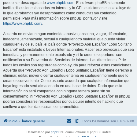
puede ser descargada de
www.phpbb.com
. El software phpBB solamente
facilita discusiones basadas en Internet y la GPL estrictamente los excluye de
lo que aprobamos y/o desaprobamos como conductas y/o contenido
permisible. Para más información sobre phpBB, por favor visite:
https://www.phpbb.com/
.
Acuerda no enviar ningun contenido abusivo, obsceno, vulgar, difamatorio,
indecente, amenazante, sexual o cualquier otro material que pueda violar
cualquier ley de su país, el país donde “Proyecto Aon Español / Lobo Solitario
Español” está instalado o Leyes Internacionales. Hacer eso provocará que sea
inmediata y permanentemente expulsado y, si lo creemos oportuno, con
notificación a su Proveedor de Servicios de Internet. Las direcciones IP de
todos los envíos son registradas como ayuda para reforzar estas condiciones.
Acuerda que “Proyecto Aon Español / Lobo Solitario Español” tiene derecho a
eliminar, editar, mover o cerrar cualquier tema en cualquier momento que lo
creamos conveniente. Como usuario acuerda que cualquier información que
haya ingresado será almacenada en una base de datos. Dado que esta
información no será compartida con ninguna tercera parte sin su
consentimiento, ni “Proyecto Aon Español / Lobo Solitario Español” ni phpBB
podrán considerarse responsables por cualquier intento de hacking que
conlleve a que los datos sean comprometidos.
Inicio
Índice general
Todos los horarios son
UTC+02:00
Desarrollado por
phpBB
® Forum Software © phpBB Limited