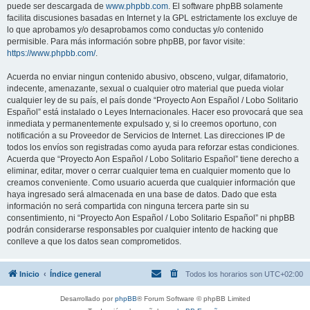
puede ser descargada de
www.phpbb.com
. El software phpBB solamente
facilita discusiones basadas en Internet y la GPL estrictamente los excluye de
lo que aprobamos y/o desaprobamos como conductas y/o contenido
permisible. Para más información sobre phpBB, por favor visite:
https://www.phpbb.com/
.
Acuerda no enviar ningun contenido abusivo, obsceno, vulgar, difamatorio,
indecente, amenazante, sexual o cualquier otro material que pueda violar
cualquier ley de su país, el país donde “Proyecto Aon Español / Lobo Solitario
Español” está instalado o Leyes Internacionales. Hacer eso provocará que sea
inmediata y permanentemente expulsado y, si lo creemos oportuno, con
notificación a su Proveedor de Servicios de Internet. Las direcciones IP de
todos los envíos son registradas como ayuda para reforzar estas condiciones.
Acuerda que “Proyecto Aon Español / Lobo Solitario Español” tiene derecho a
eliminar, editar, mover o cerrar cualquier tema en cualquier momento que lo
creamos conveniente. Como usuario acuerda que cualquier información que
haya ingresado será almacenada en una base de datos. Dado que esta
información no será compartida con ninguna tercera parte sin su
consentimiento, ni “Proyecto Aon Español / Lobo Solitario Español” ni phpBB
podrán considerarse responsables por cualquier intento de hacking que
conlleve a que los datos sean comprometidos.
Inicio
Índice general
Todos los horarios son
UTC+02:00
Desarrollado por
phpBB
® Forum Software © phpBB Limited