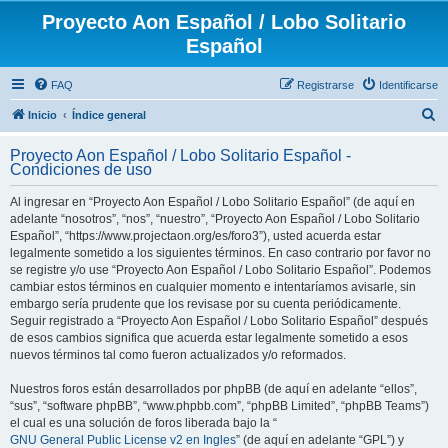
Proyecto Aon Español / Lobo Solitario
Español
FAQ
Registrarse
Identificarse
B
Inicio
Índice general
u
Proyecto Aon Español / Lobo Solitario Español -
s
Condiciones de uso
c
Al ingresar en “Proyecto Aon Español / Lobo Solitario Español” (de aquí en
a
adelante “nosotros”, “nos”, “nuestro”, “Proyecto Aon Español / Lobo Solitario
r
Español”, “https://www.projectaon.org/es/foro3”), usted acuerda estar
legalmente sometido a los siguientes términos. En caso contrario por favor no
se registre y/o use “Proyecto Aon Español / Lobo Solitario Español”. Podemos
cambiar estos términos en cualquier momento e intentaríamos avisarle, sin
embargo sería prudente que los revisase por su cuenta periódicamente.
Seguir registrado a “Proyecto Aon Español / Lobo Solitario Español” después
de esos cambios significa que acuerda estar legalmente sometido a esos
nuevos términos tal como fueron actualizados y/o reformados.
Nuestros foros están desarrollados por phpBB (de aquí en adelante “ellos”,
“sus”, “software phpBB”, “www.phpbb.com”, “phpBB Limited”, “phpBB Teams”)
el cual es una solución de foros liberada bajo la “
GNU General Public License v2 en Ingles
” (de aquí en adelante “GPL”) y