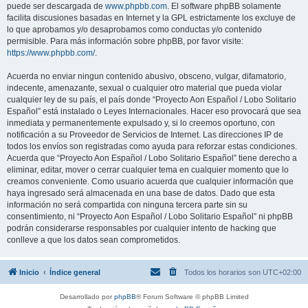
puede ser descargada de
www.phpbb.com
. El software phpBB solamente
facilita discusiones basadas en Internet y la GPL estrictamente los excluye de
lo que aprobamos y/o desaprobamos como conductas y/o contenido
permisible. Para más información sobre phpBB, por favor visite:
https://www.phpbb.com/
.
Acuerda no enviar ningun contenido abusivo, obsceno, vulgar, difamatorio,
indecente, amenazante, sexual o cualquier otro material que pueda violar
cualquier ley de su país, el país donde “Proyecto Aon Español / Lobo Solitario
Español” está instalado o Leyes Internacionales. Hacer eso provocará que sea
inmediata y permanentemente expulsado y, si lo creemos oportuno, con
notificación a su Proveedor de Servicios de Internet. Las direcciones IP de
todos los envíos son registradas como ayuda para reforzar estas condiciones.
Acuerda que “Proyecto Aon Español / Lobo Solitario Español” tiene derecho a
eliminar, editar, mover o cerrar cualquier tema en cualquier momento que lo
creamos conveniente. Como usuario acuerda que cualquier información que
haya ingresado será almacenada en una base de datos. Dado que esta
información no será compartida con ninguna tercera parte sin su
consentimiento, ni “Proyecto Aon Español / Lobo Solitario Español” ni phpBB
podrán considerarse responsables por cualquier intento de hacking que
conlleve a que los datos sean comprometidos.
Inicio
Índice general
Todos los horarios son
UTC+02:00
Desarrollado por
phpBB
® Forum Software © phpBB Limited