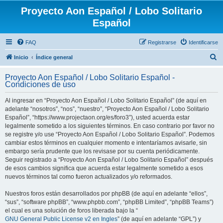
Proyecto Aon Español / Lobo Solitario
Español
FAQ
Registrarse
Identificarse
B
Inicio
Índice general
u
Proyecto Aon Español / Lobo Solitario Español -
s
Condiciones de uso
c
Al ingresar en “Proyecto Aon Español / Lobo Solitario Español” (de aquí en
a
adelante “nosotros”, “nos”, “nuestro”, “Proyecto Aon Español / Lobo Solitario
r
Español”, “https://www.projectaon.org/es/foro3”), usted acuerda estar
legalmente sometido a los siguientes términos. En caso contrario por favor no
se registre y/o use “Proyecto Aon Español / Lobo Solitario Español”. Podemos
cambiar estos términos en cualquier momento e intentaríamos avisarle, sin
embargo sería prudente que los revisase por su cuenta periódicamente.
Seguir registrado a “Proyecto Aon Español / Lobo Solitario Español” después
de esos cambios significa que acuerda estar legalmente sometido a esos
nuevos términos tal como fueron actualizados y/o reformados.
Nuestros foros están desarrollados por phpBB (de aquí en adelante “ellos”,
“sus”, “software phpBB”, “www.phpbb.com”, “phpBB Limited”, “phpBB Teams”)
el cual es una solución de foros liberada bajo la “
GNU General Public License v2 en Ingles
” (de aquí en adelante “GPL”) y