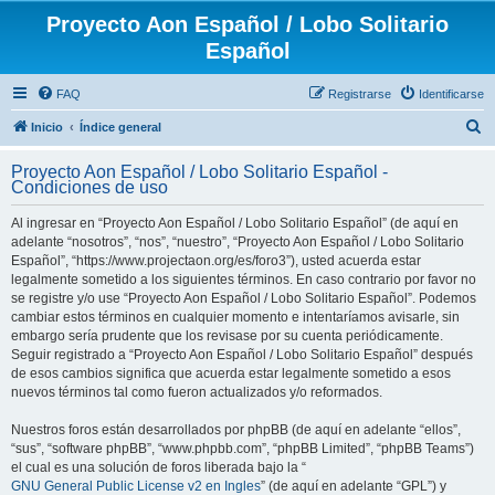
Proyecto Aon Español / Lobo Solitario
Español
FAQ
Registrarse
Identificarse
B
Inicio
Índice general
u
Proyecto Aon Español / Lobo Solitario Español -
s
Condiciones de uso
c
Al ingresar en “Proyecto Aon Español / Lobo Solitario Español” (de aquí en
a
adelante “nosotros”, “nos”, “nuestro”, “Proyecto Aon Español / Lobo Solitario
r
Español”, “https://www.projectaon.org/es/foro3”), usted acuerda estar
legalmente sometido a los siguientes términos. En caso contrario por favor no
se registre y/o use “Proyecto Aon Español / Lobo Solitario Español”. Podemos
cambiar estos términos en cualquier momento e intentaríamos avisarle, sin
embargo sería prudente que los revisase por su cuenta periódicamente.
Seguir registrado a “Proyecto Aon Español / Lobo Solitario Español” después
de esos cambios significa que acuerda estar legalmente sometido a esos
nuevos términos tal como fueron actualizados y/o reformados.
Nuestros foros están desarrollados por phpBB (de aquí en adelante “ellos”,
“sus”, “software phpBB”, “www.phpbb.com”, “phpBB Limited”, “phpBB Teams”)
el cual es una solución de foros liberada bajo la “
GNU General Public License v2 en Ingles
” (de aquí en adelante “GPL”) y