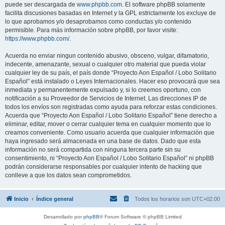
puede ser descargada de
www.phpbb.com
. El software phpBB solamente
facilita discusiones basadas en Internet y la GPL estrictamente los excluye de
lo que aprobamos y/o desaprobamos como conductas y/o contenido
permisible. Para más información sobre phpBB, por favor visite:
https://www.phpbb.com/
.
Acuerda no enviar ningun contenido abusivo, obsceno, vulgar, difamatorio,
indecente, amenazante, sexual o cualquier otro material que pueda violar
cualquier ley de su país, el país donde “Proyecto Aon Español / Lobo Solitario
Español” está instalado o Leyes Internacionales. Hacer eso provocará que sea
inmediata y permanentemente expulsado y, si lo creemos oportuno, con
notificación a su Proveedor de Servicios de Internet. Las direcciones IP de
todos los envíos son registradas como ayuda para reforzar estas condiciones.
Acuerda que “Proyecto Aon Español / Lobo Solitario Español” tiene derecho a
eliminar, editar, mover o cerrar cualquier tema en cualquier momento que lo
creamos conveniente. Como usuario acuerda que cualquier información que
haya ingresado será almacenada en una base de datos. Dado que esta
información no será compartida con ninguna tercera parte sin su
consentimiento, ni “Proyecto Aon Español / Lobo Solitario Español” ni phpBB
podrán considerarse responsables por cualquier intento de hacking que
conlleve a que los datos sean comprometidos.
Inicio
Índice general
Todos los horarios son
UTC+02:00
Desarrollado por
phpBB
® Forum Software © phpBB Limited