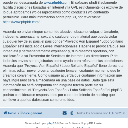
puede ser descargada de
www.phpbb.com
. El software phpBB solamente
facilita discusiones basadas en Internet y la GPL estrictamente los excluye de
lo que aprobamos y/o desaprobamos como conductas y/o contenido
permisible. Para más información sobre phpBB, por favor visite:
https://www.phpbb.com/
.
Acuerda no enviar ningun contenido abusivo, obsceno, vulgar, difamatorio,
indecente, amenazante, sexual o cualquier otro material que pueda violar
cualquier ley de su país, el país donde “Proyecto Aon Español / Lobo Solitario
Español” está instalado o Leyes Internacionales. Hacer eso provocará que sea
inmediata y permanentemente expulsado y, si lo creemos oportuno, con
notificación a su Proveedor de Servicios de Internet. Las direcciones IP de
todos los envíos son registradas como ayuda para reforzar estas condiciones.
Acuerda que “Proyecto Aon Español / Lobo Solitario Español” tiene derecho a
eliminar, editar, mover o cerrar cualquier tema en cualquier momento que lo
creamos conveniente. Como usuario acuerda que cualquier información que
haya ingresado será almacenada en una base de datos. Dado que esta
información no será compartida con ninguna tercera parte sin su
consentimiento, ni “Proyecto Aon Español / Lobo Solitario Español” ni phpBB
podrán considerarse responsables por cualquier intento de hacking que
conlleve a que los datos sean comprometidos.
Inicio
Índice general
Todos los horarios son
UTC+02:00
Desarrollado por
phpBB
® Forum Software © phpBB Limited