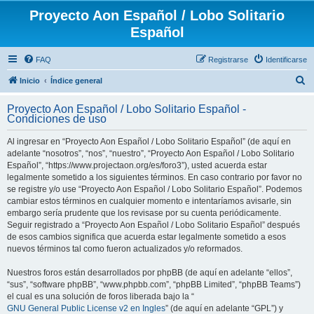
Proyecto Aon Español / Lobo Solitario
Español
FAQ
Registrarse
Identificarse
B
Inicio
Índice general
u
Proyecto Aon Español / Lobo Solitario Español -
s
Condiciones de uso
c
Al ingresar en “Proyecto Aon Español / Lobo Solitario Español” (de aquí en
a
adelante “nosotros”, “nos”, “nuestro”, “Proyecto Aon Español / Lobo Solitario
r
Español”, “https://www.projectaon.org/es/foro3”), usted acuerda estar
legalmente sometido a los siguientes términos. En caso contrario por favor no
se registre y/o use “Proyecto Aon Español / Lobo Solitario Español”. Podemos
cambiar estos términos en cualquier momento e intentaríamos avisarle, sin
embargo sería prudente que los revisase por su cuenta periódicamente.
Seguir registrado a “Proyecto Aon Español / Lobo Solitario Español” después
de esos cambios significa que acuerda estar legalmente sometido a esos
nuevos términos tal como fueron actualizados y/o reformados.
Nuestros foros están desarrollados por phpBB (de aquí en adelante “ellos”,
“sus”, “software phpBB”, “www.phpbb.com”, “phpBB Limited”, “phpBB Teams”)
el cual es una solución de foros liberada bajo la “
GNU General Public License v2 en Ingles
” (de aquí en adelante “GPL”) y