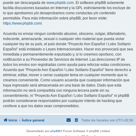
puede ser descargada de
www.phpbb.com
. El software phpBB solamente
facilita discusiones basadas en Internet y la GPL estrictamente los excluye de
lo que aprobamos y/o desaprobamos como conductas y/o contenido
permisible. Para más información sobre phpBB, por favor visite:
https://www.phpbb.com/
.
Acuerda no enviar ningun contenido abusivo, obsceno, vulgar, difamatorio,
indecente, amenazante, sexual o cualquier otro material que pueda violar
cualquier ley de su país, el país donde “Proyecto Aon Español / Lobo Solitario
Español” está instalado o Leyes Internacionales. Hacer eso provocará que sea
inmediata y permanentemente expulsado y, si lo creemos oportuno, con
notificación a su Proveedor de Servicios de Internet. Las direcciones IP de
todos los envíos son registradas como ayuda para reforzar estas condiciones.
Acuerda que “Proyecto Aon Español / Lobo Solitario Español” tiene derecho a
eliminar, editar, mover o cerrar cualquier tema en cualquier momento que lo
creamos conveniente. Como usuario acuerda que cualquier información que
haya ingresado será almacenada en una base de datos. Dado que esta
información no será compartida con ninguna tercera parte sin su
consentimiento, ni “Proyecto Aon Español / Lobo Solitario Español” ni phpBB
podrán considerarse responsables por cualquier intento de hacking que
conlleve a que los datos sean comprometidos.
Inicio
Índice general
Todos los horarios son
UTC+02:00
Desarrollado por
phpBB
® Forum Software © phpBB Limited