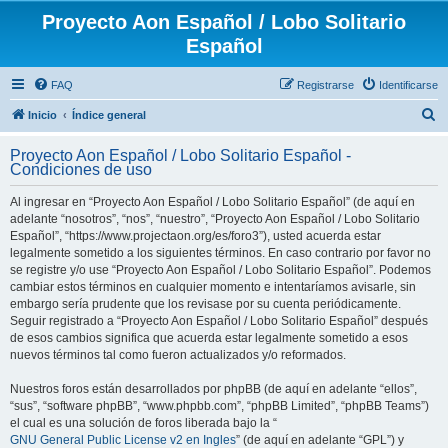
Proyecto Aon Español / Lobo Solitario
Español
FAQ
Registrarse
Identificarse
B
Inicio
Índice general
u
Proyecto Aon Español / Lobo Solitario Español -
s
Condiciones de uso
c
Al ingresar en “Proyecto Aon Español / Lobo Solitario Español” (de aquí en
a
adelante “nosotros”, “nos”, “nuestro”, “Proyecto Aon Español / Lobo Solitario
r
Español”, “https://www.projectaon.org/es/foro3”), usted acuerda estar
legalmente sometido a los siguientes términos. En caso contrario por favor no
se registre y/o use “Proyecto Aon Español / Lobo Solitario Español”. Podemos
cambiar estos términos en cualquier momento e intentaríamos avisarle, sin
embargo sería prudente que los revisase por su cuenta periódicamente.
Seguir registrado a “Proyecto Aon Español / Lobo Solitario Español” después
de esos cambios significa que acuerda estar legalmente sometido a esos
nuevos términos tal como fueron actualizados y/o reformados.
Nuestros foros están desarrollados por phpBB (de aquí en adelante “ellos”,
“sus”, “software phpBB”, “www.phpbb.com”, “phpBB Limited”, “phpBB Teams”)
el cual es una solución de foros liberada bajo la “
GNU General Public License v2 en Ingles
” (de aquí en adelante “GPL”) y