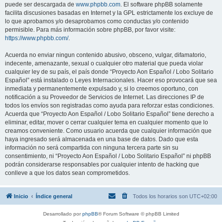
puede ser descargada de
www.phpbb.com
. El software phpBB solamente
facilita discusiones basadas en Internet y la GPL estrictamente los excluye de
lo que aprobamos y/o desaprobamos como conductas y/o contenido
permisible. Para más información sobre phpBB, por favor visite:
https://www.phpbb.com/
.
Acuerda no enviar ningun contenido abusivo, obsceno, vulgar, difamatorio,
indecente, amenazante, sexual o cualquier otro material que pueda violar
cualquier ley de su país, el país donde “Proyecto Aon Español / Lobo Solitario
Español” está instalado o Leyes Internacionales. Hacer eso provocará que sea
inmediata y permanentemente expulsado y, si lo creemos oportuno, con
notificación a su Proveedor de Servicios de Internet. Las direcciones IP de
todos los envíos son registradas como ayuda para reforzar estas condiciones.
Acuerda que “Proyecto Aon Español / Lobo Solitario Español” tiene derecho a
eliminar, editar, mover o cerrar cualquier tema en cualquier momento que lo
creamos conveniente. Como usuario acuerda que cualquier información que
haya ingresado será almacenada en una base de datos. Dado que esta
información no será compartida con ninguna tercera parte sin su
consentimiento, ni “Proyecto Aon Español / Lobo Solitario Español” ni phpBB
podrán considerarse responsables por cualquier intento de hacking que
conlleve a que los datos sean comprometidos.
Inicio
Índice general
Todos los horarios son
UTC+02:00
Desarrollado por
phpBB
® Forum Software © phpBB Limited