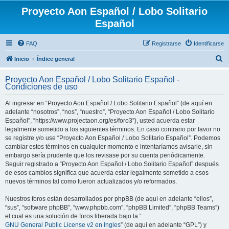
Proyecto Aon Español / Lobo Solitario
Español
FAQ
Registrarse
Identificarse
B
Inicio
Índice general
u
Proyecto Aon Español / Lobo Solitario Español -
s
Condiciones de uso
c
Al ingresar en “Proyecto Aon Español / Lobo Solitario Español” (de aquí en
a
adelante “nosotros”, “nos”, “nuestro”, “Proyecto Aon Español / Lobo Solitario
r
Español”, “https://www.projectaon.org/es/foro3”), usted acuerda estar
legalmente sometido a los siguientes términos. En caso contrario por favor no
se registre y/o use “Proyecto Aon Español / Lobo Solitario Español”. Podemos
cambiar estos términos en cualquier momento e intentaríamos avisarle, sin
embargo sería prudente que los revisase por su cuenta periódicamente.
Seguir registrado a “Proyecto Aon Español / Lobo Solitario Español” después
de esos cambios significa que acuerda estar legalmente sometido a esos
nuevos términos tal como fueron actualizados y/o reformados.
Nuestros foros están desarrollados por phpBB (de aquí en adelante “ellos”,
“sus”, “software phpBB”, “www.phpbb.com”, “phpBB Limited”, “phpBB Teams”)
el cual es una solución de foros liberada bajo la “
GNU General Public License v2 en Ingles
” (de aquí en adelante “GPL”) y