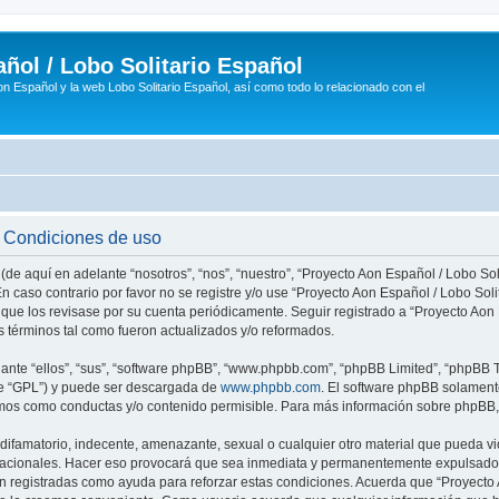
ñol / Lobo Solitario Español
n Español y la web Lobo Solitario Español, así como todo lo relacionado con el
- Condiciones de uso
(de aquí en adelante “nosotros”, “nos”, “nuestro”, “Proyecto Aon Español / Lobo Soli
n caso contrario por favor no se registre y/o use “Proyecto Aon Español / Lobo So
 que los revisase por su cuenta periódicamente. Seguir registrado a “Proyecto Ao
 términos tal como fueron actualizados y/o reformados.
nte “ellos”, “sus”, “software phpBB”, “www.phpbb.com”, “phpBB Limited”, “phpBB Te
te “GPL”) y puede ser descargada de
www.phpbb.com
. El software phpBB solamente
os como conductas y/o contenido permisible. Para más información sobre phpBB, p
ifamatorio, indecente, amenazante, sexual o cualquier otro material que pueda vio
rnacionales. Hacer eso provocará que sea inmediata y permanentemente expulsado y
son registradas como ayuda para reforzar estas condiciones. Acuerda que “Proyecto 