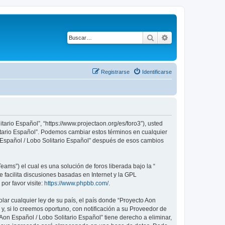
Buscar
Búsqueda avanza
Registrarse
Identificarse
tario Español”, “https://www.projectaon.org/es/foro3”), usted
litario Español”. Podemos cambiar estos términos en cualquier
n Español / Lobo Solitario Español” después de esos cambios
ams”) el cual es una solución de foros liberada bajo la “
 facilita discusiones basadas en Internet y la GPL
or favor visite:
https://www.phpbb.com/
.
lar cualquier ley de su país, el país donde “Proyecto Aon
, si lo creemos oportuno, con notificación a su Proveedor de
Aon Español / Lobo Solitario Español” tiene derecho a eliminar,