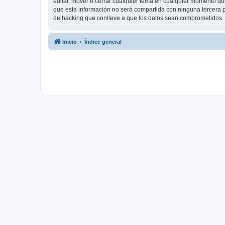
editar, mover o cerrar cualquier tema en cualquier momento 
que esta información no será compartida con ninguna tercera p
de hacking que conlleve a que los datos sean comprometidos.
Inicio
Índice general