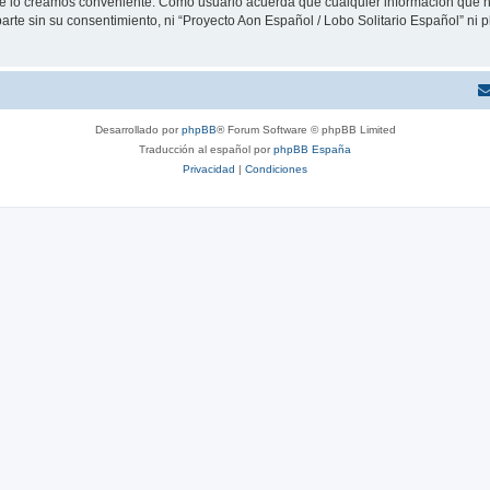
que lo creamos conveniente. Como usuario acuerda que cualquier información que
arte sin su consentimiento, ni “Proyecto Aon Español / Lobo Solitario Español” ni
Desarrollado por
phpBB
® Forum Software © phpBB Limited
Traducción al español por
phpBB España
Privacidad
|
Condiciones