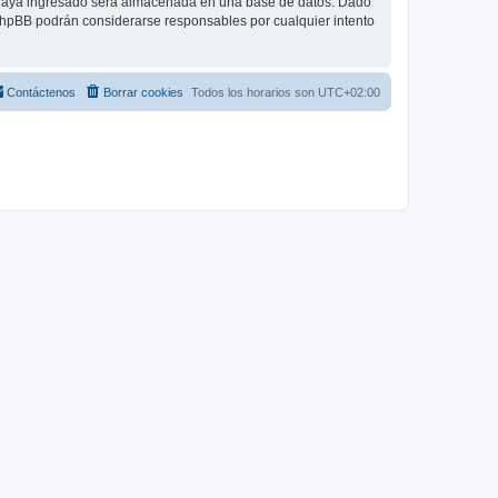
 haya ingresado será almacenada en una base de datos. Dado
 phpBB podrán considerarse responsables por cualquier intento
Contáctenos
Borrar cookies
Todos los horarios son
UTC+02:00