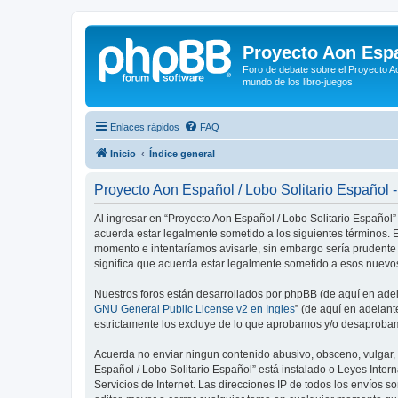
Proyecto Aon Espa
Foro de debate sobre el Proyecto Ao
mundo de los libro-juegos
Enlaces rápidos
FAQ
Inicio
Índice general
Proyecto Aon Español / Lobo Solitario Español 
Al ingresar en “Proyecto Aon Español / Lobo Solitario Español” 
acuerda estar legalmente sometido a los siguientes términos. E
momento e intentaríamos avisarle, sin embargo sería prudente
significa que acuerda estar legalmente sometido a esos nuevos
Nuestros foros están desarrollados por phpBB (de aquí en adela
GNU General Public License v2 en Ingles
” (de aquí en adelan
estrictamente los excluye de lo que aprobamos y/o desaprobam
Acuerda no enviar ningun contenido abusivo, obsceno, vulgar, d
Español / Lobo Solitario Español” está instalado o Leyes Inte
Servicios de Internet. Las direcciones IP de todos los envíos 