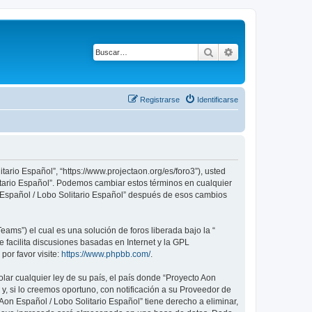
Buscar
Búsqueda avanza
Registrarse
Identificarse
tario Español”, “https://www.projectaon.org/es/foro3”), usted
litario Español”. Podemos cambiar estos términos en cualquier
n Español / Lobo Solitario Español” después de esos cambios
ams”) el cual es una solución de foros liberada bajo la “
 facilita discusiones basadas en Internet y la GPL
or favor visite:
https://www.phpbb.com/
.
lar cualquier ley de su país, el país donde “Proyecto Aon
, si lo creemos oportuno, con notificación a su Proveedor de
Aon Español / Lobo Solitario Español” tiene derecho a eliminar,