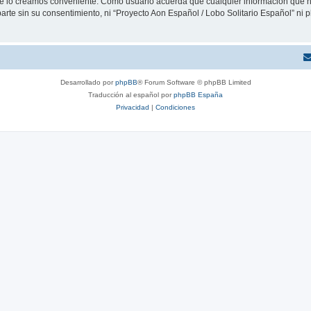
que lo creamos conveniente. Como usuario acuerda que cualquier información que
arte sin su consentimiento, ni “Proyecto Aon Español / Lobo Solitario Español” ni
Desarrollado por
phpBB
® Forum Software © phpBB Limited
Traducción al español por
phpBB España
Privacidad
|
Condiciones