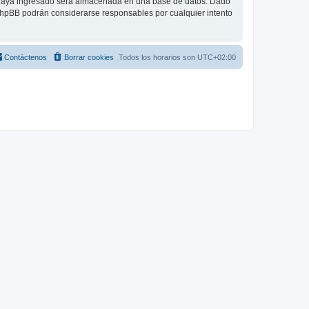
 haya ingresado será almacenada en una base de datos. Dado
 phpBB podrán considerarse responsables por cualquier intento
Contáctenos
Borrar cookies
Todos los horarios son
UTC+02:00