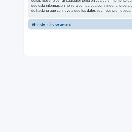
editar, mover o cerrar cualquier tema en cualquier momento 
que esta información no será compartida con ninguna tercera p
de hacking que conlleve a que los datos sean comprometidos.
Inicio
Índice general