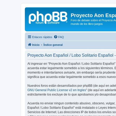
Proyecto Aon Espa
Foro de debate sobre el Proyecto Ao
mundo de los libro-juegos
Enlaces rápidos
FAQ
Inicio
Índice general
Proyecto Aon Español / Lobo Solitario Español 
Al ingresar en “Proyecto Aon Español / Lobo Solitario Español” 
acuerda estar legalmente sometido a los siguientes términos. E
momento e intentaríamos avisarle, sin embargo sería prudente
significa que acuerda estar legalmente sometido a esos nuevos
Nuestros foros están desarrollados por phpBB (de aquí en adela
GNU General Public License v2 en Ingles
” (de aquí en adelan
estrictamente los excluye de lo que aprobamos y/o desaprobam
Acuerda no enviar ningun contenido abusivo, obsceno, vulgar, d
Español / Lobo Solitario Español” está instalado o Leyes Inte
Servicios de Internet. Las direcciones IP de todos los envíos 