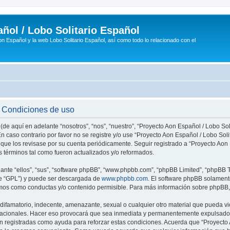
ñol / Lobo Solitario Español
n Español y la web Lobo Solitario Español, así como todo lo relacionado con el
- Condiciones de uso
(de aquí en adelante “nosotros”, “nos”, “nuestro”, “Proyecto Aon Español / Lobo Soli
n caso contrario por favor no se registre y/o use “Proyecto Aon Español / Lobo So
 que los revisase por su cuenta periódicamente. Seguir registrado a “Proyecto Ao
 términos tal como fueron actualizados y/o reformados.
nte “ellos”, “sus”, “software phpBB”, “www.phpbb.com”, “phpBB Limited”, “phpBB Te
te “GPL”) y puede ser descargada de
www.phpbb.com
. El software phpBB solamente
os como conductas y/o contenido permisible. Para más información sobre phpBB, p
ifamatorio, indecente, amenazante, sexual o cualquier otro material que pueda vio
rnacionales. Hacer eso provocará que sea inmediata y permanentemente expulsado y
son registradas como ayuda para reforzar estas condiciones. Acuerda que “Proyecto 