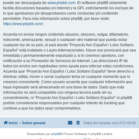
puede ser descargada de
www.phpbb.com
. El software phpBB solamente
facilita discusiones basadas en Internet y la GPL estrictamente los excluye de
lo que aprobamos y/o desaprobamos como conductas y/o contenido
permisible. Para más información sobre phpBB, por favor visite:
https://www.phpbb.com/
.
Acuerda no enviar ningun contenido abusivo, obsceno, vulgar, difamatorio,
indecente, amenazante, sexual o cualquier otro material que pueda violar
cualquier ley de su país, el país donde “Proyecto Aon Español / Lobo Solitario
Español” está instalado o Leyes Internacionales. Hacer eso provocará que sea
inmediata y permanentemente expulsado y, si lo creemos oportuno, con
notificación a su Proveedor de Servicios de Internet. Las direcciones IP de
todos los envíos son registradas como ayuda para reforzar estas condiciones.
Acuerda que “Proyecto Aon Español / Lobo Solitario Español” tiene derecho a
eliminar, editar, mover o cerrar cualquier tema en cualquier momento que lo
creamos conveniente. Como usuario acuerda que cualquier información que
haya ingresado será almacenada en una base de datos. Dado que esta
información no será compartida con ninguna tercera parte sin su
consentimiento, ni “Proyecto Aon Español / Lobo Solitario Español” ni phpBB
podrán considerarse responsables por cualquier intento de hacking que
conlleve a que los datos sean comprometidos.
Inicio
Índice general
Todos los horarios son
UTC+02:00
Desarrollado por
phpBB
® Forum Software © phpBB Limited