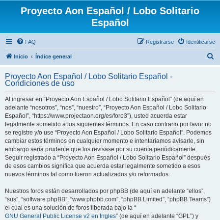
Proyecto Aon Español / Lobo Solitario
Español
FAQ
Registrarse
Identificarse
B
Inicio
Índice general
u
Proyecto Aon Español / Lobo Solitario Español -
s
Condiciones de uso
c
Al ingresar en “Proyecto Aon Español / Lobo Solitario Español” (de aquí en
a
adelante “nosotros”, “nos”, “nuestro”, “Proyecto Aon Español / Lobo Solitario
r
Español”, “https://www.projectaon.org/es/foro3”), usted acuerda estar
legalmente sometido a los siguientes términos. En caso contrario por favor no
se registre y/o use “Proyecto Aon Español / Lobo Solitario Español”. Podemos
cambiar estos términos en cualquier momento e intentaríamos avisarle, sin
embargo sería prudente que los revisase por su cuenta periódicamente.
Seguir registrado a “Proyecto Aon Español / Lobo Solitario Español” después
de esos cambios significa que acuerda estar legalmente sometido a esos
nuevos términos tal como fueron actualizados y/o reformados.
Nuestros foros están desarrollados por phpBB (de aquí en adelante “ellos”,
“sus”, “software phpBB”, “www.phpbb.com”, “phpBB Limited”, “phpBB Teams”)
el cual es una solución de foros liberada bajo la “
GNU General Public License v2 en Ingles
” (de aquí en adelante “GPL”) y