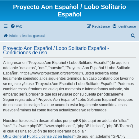
Proyecto Aon Español / Lobo Solitario
Español
FAQ
Registrarse
Identificarse
B
Inicio
Índice general
u
Proyecto Aon Español / Lobo Solitario Español -
s
Condiciones de uso
c
Al ingresar en “Proyecto Aon Español / Lobo Solitario Español” (de aquí en
a
adelante “nosotros”, “nos”, “nuestro”, “Proyecto Aon Español / Lobo Solitario
r
Español”, “https://www.projectaon.org/es/foro3”), usted acuerda estar
legalmente sometido a los siguientes términos. En caso contrario por favor no
se registre y/o use “Proyecto Aon Español / Lobo Solitario Español”. Podemos
cambiar estos términos en cualquier momento e intentaríamos avisarle, sin
embargo sería prudente que los revisase por su cuenta periódicamente.
Seguir registrado a “Proyecto Aon Español / Lobo Solitario Español” después
de esos cambios significa que acuerda estar legalmente sometido a esos
nuevos términos tal como fueron actualizados y/o reformados.
Nuestros foros están desarrollados por phpBB (de aquí en adelante “ellos”,
“sus”, “software phpBB”, “www.phpbb.com”, “phpBB Limited”, “phpBB Teams”)
el cual es una solución de foros liberada bajo la “
GNU General Public License v2 en Ingles
” (de aquí en adelante “GPL”) y