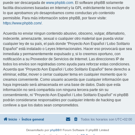
puede ser descargada de
www.phpbb.com
. El software phpBB solamente
facilita discusiones basadas en Internet y la GPL estrictamente los excluye de
lo que aprobamos y/o desaprobamos como conductas y/o contenido
permisible. Para más información sobre phpBB, por favor visite:
https://www.phpbb.com/
.
Acuerda no enviar ningun contenido abusivo, obsceno, vulgar, difamatorio,
indecente, amenazante, sexual o cualquier otro material que pueda violar
cualquier ley de su país, el país donde “Proyecto Aon Español / Lobo Solitario
Español” está instalado o Leyes Internacionales. Hacer eso provocará que sea
inmediata y permanentemente expulsado y, si lo creemos oportuno, con
notificación a su Proveedor de Servicios de Internet. Las direcciones IP de
todos los envíos son registradas como ayuda para reforzar estas condiciones.
Acuerda que “Proyecto Aon Español / Lobo Solitario Español” tiene derecho a
eliminar, editar, mover o cerrar cualquier tema en cualquier momento que lo
creamos conveniente. Como usuario acuerda que cualquier información que
haya ingresado será almacenada en una base de datos. Dado que esta
información no será compartida con ninguna tercera parte sin su
consentimiento, ni “Proyecto Aon Español / Lobo Solitario Español” ni phpBB
podrán considerarse responsables por cualquier intento de hacking que
conlleve a que los datos sean comprometidos.
Inicio
Índice general
Todos los horarios son
UTC+02:00
Desarrollado por
phpBB
® Forum Software © phpBB Limited