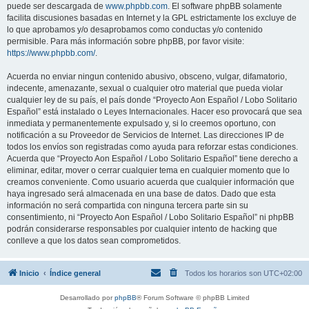
puede ser descargada de
www.phpbb.com
. El software phpBB solamente
facilita discusiones basadas en Internet y la GPL estrictamente los excluye de
lo que aprobamos y/o desaprobamos como conductas y/o contenido
permisible. Para más información sobre phpBB, por favor visite:
https://www.phpbb.com/
.
Acuerda no enviar ningun contenido abusivo, obsceno, vulgar, difamatorio,
indecente, amenazante, sexual o cualquier otro material que pueda violar
cualquier ley de su país, el país donde “Proyecto Aon Español / Lobo Solitario
Español” está instalado o Leyes Internacionales. Hacer eso provocará que sea
inmediata y permanentemente expulsado y, si lo creemos oportuno, con
notificación a su Proveedor de Servicios de Internet. Las direcciones IP de
todos los envíos son registradas como ayuda para reforzar estas condiciones.
Acuerda que “Proyecto Aon Español / Lobo Solitario Español” tiene derecho a
eliminar, editar, mover o cerrar cualquier tema en cualquier momento que lo
creamos conveniente. Como usuario acuerda que cualquier información que
haya ingresado será almacenada en una base de datos. Dado que esta
información no será compartida con ninguna tercera parte sin su
consentimiento, ni “Proyecto Aon Español / Lobo Solitario Español” ni phpBB
podrán considerarse responsables por cualquier intento de hacking que
conlleve a que los datos sean comprometidos.
Inicio
Índice general
Todos los horarios son
UTC+02:00
Desarrollado por
phpBB
® Forum Software © phpBB Limited