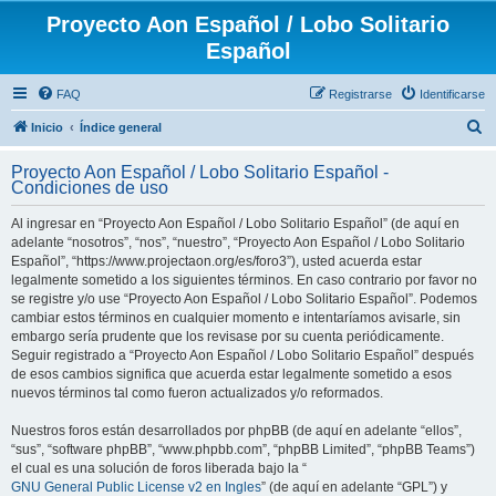
Proyecto Aon Español / Lobo Solitario
Español
FAQ
Registrarse
Identificarse
B
Inicio
Índice general
u
Proyecto Aon Español / Lobo Solitario Español -
s
Condiciones de uso
c
Al ingresar en “Proyecto Aon Español / Lobo Solitario Español” (de aquí en
a
adelante “nosotros”, “nos”, “nuestro”, “Proyecto Aon Español / Lobo Solitario
r
Español”, “https://www.projectaon.org/es/foro3”), usted acuerda estar
legalmente sometido a los siguientes términos. En caso contrario por favor no
se registre y/o use “Proyecto Aon Español / Lobo Solitario Español”. Podemos
cambiar estos términos en cualquier momento e intentaríamos avisarle, sin
embargo sería prudente que los revisase por su cuenta periódicamente.
Seguir registrado a “Proyecto Aon Español / Lobo Solitario Español” después
de esos cambios significa que acuerda estar legalmente sometido a esos
nuevos términos tal como fueron actualizados y/o reformados.
Nuestros foros están desarrollados por phpBB (de aquí en adelante “ellos”,
“sus”, “software phpBB”, “www.phpbb.com”, “phpBB Limited”, “phpBB Teams”)
el cual es una solución de foros liberada bajo la “
GNU General Public License v2 en Ingles
” (de aquí en adelante “GPL”) y