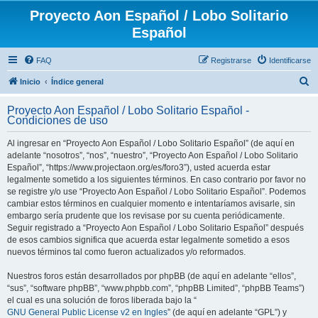
Proyecto Aon Español / Lobo Solitario
Español
FAQ
Registrarse
Identificarse
B
Inicio
Índice general
u
Proyecto Aon Español / Lobo Solitario Español -
s
Condiciones de uso
c
Al ingresar en “Proyecto Aon Español / Lobo Solitario Español” (de aquí en
a
adelante “nosotros”, “nos”, “nuestro”, “Proyecto Aon Español / Lobo Solitario
r
Español”, “https://www.projectaon.org/es/foro3”), usted acuerda estar
legalmente sometido a los siguientes términos. En caso contrario por favor no
se registre y/o use “Proyecto Aon Español / Lobo Solitario Español”. Podemos
cambiar estos términos en cualquier momento e intentaríamos avisarle, sin
embargo sería prudente que los revisase por su cuenta periódicamente.
Seguir registrado a “Proyecto Aon Español / Lobo Solitario Español” después
de esos cambios significa que acuerda estar legalmente sometido a esos
nuevos términos tal como fueron actualizados y/o reformados.
Nuestros foros están desarrollados por phpBB (de aquí en adelante “ellos”,
“sus”, “software phpBB”, “www.phpbb.com”, “phpBB Limited”, “phpBB Teams”)
el cual es una solución de foros liberada bajo la “
GNU General Public License v2 en Ingles
” (de aquí en adelante “GPL”) y