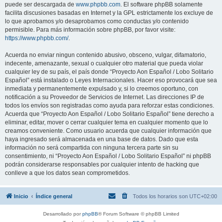
puede ser descargada de
www.phpbb.com
. El software phpBB solamente
facilita discusiones basadas en Internet y la GPL estrictamente los excluye de
lo que aprobamos y/o desaprobamos como conductas y/o contenido
permisible. Para más información sobre phpBB, por favor visite:
https://www.phpbb.com/
.
Acuerda no enviar ningun contenido abusivo, obsceno, vulgar, difamatorio,
indecente, amenazante, sexual o cualquier otro material que pueda violar
cualquier ley de su país, el país donde “Proyecto Aon Español / Lobo Solitario
Español” está instalado o Leyes Internacionales. Hacer eso provocará que sea
inmediata y permanentemente expulsado y, si lo creemos oportuno, con
notificación a su Proveedor de Servicios de Internet. Las direcciones IP de
todos los envíos son registradas como ayuda para reforzar estas condiciones.
Acuerda que “Proyecto Aon Español / Lobo Solitario Español” tiene derecho a
eliminar, editar, mover o cerrar cualquier tema en cualquier momento que lo
creamos conveniente. Como usuario acuerda que cualquier información que
haya ingresado será almacenada en una base de datos. Dado que esta
información no será compartida con ninguna tercera parte sin su
consentimiento, ni “Proyecto Aon Español / Lobo Solitario Español” ni phpBB
podrán considerarse responsables por cualquier intento de hacking que
conlleve a que los datos sean comprometidos.
Inicio
Índice general
Todos los horarios son
UTC+02:00
Desarrollado por
phpBB
® Forum Software © phpBB Limited