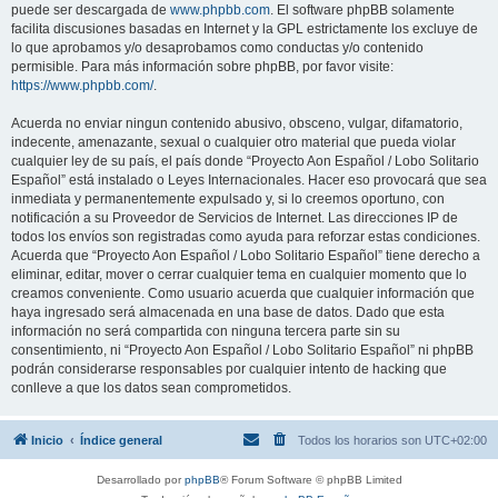
puede ser descargada de
www.phpbb.com
. El software phpBB solamente
facilita discusiones basadas en Internet y la GPL estrictamente los excluye de
lo que aprobamos y/o desaprobamos como conductas y/o contenido
permisible. Para más información sobre phpBB, por favor visite:
https://www.phpbb.com/
.
Acuerda no enviar ningun contenido abusivo, obsceno, vulgar, difamatorio,
indecente, amenazante, sexual o cualquier otro material que pueda violar
cualquier ley de su país, el país donde “Proyecto Aon Español / Lobo Solitario
Español” está instalado o Leyes Internacionales. Hacer eso provocará que sea
inmediata y permanentemente expulsado y, si lo creemos oportuno, con
notificación a su Proveedor de Servicios de Internet. Las direcciones IP de
todos los envíos son registradas como ayuda para reforzar estas condiciones.
Acuerda que “Proyecto Aon Español / Lobo Solitario Español” tiene derecho a
eliminar, editar, mover o cerrar cualquier tema en cualquier momento que lo
creamos conveniente. Como usuario acuerda que cualquier información que
haya ingresado será almacenada en una base de datos. Dado que esta
información no será compartida con ninguna tercera parte sin su
consentimiento, ni “Proyecto Aon Español / Lobo Solitario Español” ni phpBB
podrán considerarse responsables por cualquier intento de hacking que
conlleve a que los datos sean comprometidos.
Inicio
Índice general
Todos los horarios son
UTC+02:00
Desarrollado por
phpBB
® Forum Software © phpBB Limited