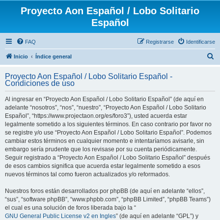
Proyecto Aon Español / Lobo Solitario
Español
FAQ
Registrarse
Identificarse
B
Inicio
Índice general
u
Proyecto Aon Español / Lobo Solitario Español -
s
Condiciones de uso
c
Al ingresar en “Proyecto Aon Español / Lobo Solitario Español” (de aquí en
a
adelante “nosotros”, “nos”, “nuestro”, “Proyecto Aon Español / Lobo Solitario
r
Español”, “https://www.projectaon.org/es/foro3”), usted acuerda estar
legalmente sometido a los siguientes términos. En caso contrario por favor no
se registre y/o use “Proyecto Aon Español / Lobo Solitario Español”. Podemos
cambiar estos términos en cualquier momento e intentaríamos avisarle, sin
embargo sería prudente que los revisase por su cuenta periódicamente.
Seguir registrado a “Proyecto Aon Español / Lobo Solitario Español” después
de esos cambios significa que acuerda estar legalmente sometido a esos
nuevos términos tal como fueron actualizados y/o reformados.
Nuestros foros están desarrollados por phpBB (de aquí en adelante “ellos”,
“sus”, “software phpBB”, “www.phpbb.com”, “phpBB Limited”, “phpBB Teams”)
el cual es una solución de foros liberada bajo la “
GNU General Public License v2 en Ingles
” (de aquí en adelante “GPL”) y