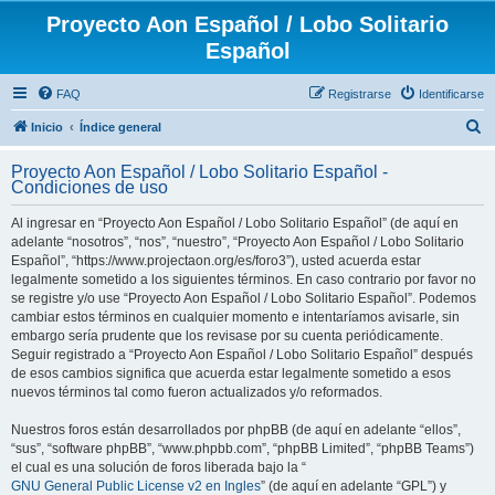
Proyecto Aon Español / Lobo Solitario
Español
FAQ
Registrarse
Identificarse
B
Inicio
Índice general
u
Proyecto Aon Español / Lobo Solitario Español -
s
Condiciones de uso
c
Al ingresar en “Proyecto Aon Español / Lobo Solitario Español” (de aquí en
a
adelante “nosotros”, “nos”, “nuestro”, “Proyecto Aon Español / Lobo Solitario
r
Español”, “https://www.projectaon.org/es/foro3”), usted acuerda estar
legalmente sometido a los siguientes términos. En caso contrario por favor no
se registre y/o use “Proyecto Aon Español / Lobo Solitario Español”. Podemos
cambiar estos términos en cualquier momento e intentaríamos avisarle, sin
embargo sería prudente que los revisase por su cuenta periódicamente.
Seguir registrado a “Proyecto Aon Español / Lobo Solitario Español” después
de esos cambios significa que acuerda estar legalmente sometido a esos
nuevos términos tal como fueron actualizados y/o reformados.
Nuestros foros están desarrollados por phpBB (de aquí en adelante “ellos”,
“sus”, “software phpBB”, “www.phpbb.com”, “phpBB Limited”, “phpBB Teams”)
el cual es una solución de foros liberada bajo la “
GNU General Public License v2 en Ingles
” (de aquí en adelante “GPL”) y