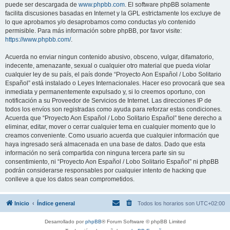
puede ser descargada de
www.phpbb.com
. El software phpBB solamente
facilita discusiones basadas en Internet y la GPL estrictamente los excluye de
lo que aprobamos y/o desaprobamos como conductas y/o contenido
permisible. Para más información sobre phpBB, por favor visite:
https://www.phpbb.com/
.
Acuerda no enviar ningun contenido abusivo, obsceno, vulgar, difamatorio,
indecente, amenazante, sexual o cualquier otro material que pueda violar
cualquier ley de su país, el país donde “Proyecto Aon Español / Lobo Solitario
Español” está instalado o Leyes Internacionales. Hacer eso provocará que sea
inmediata y permanentemente expulsado y, si lo creemos oportuno, con
notificación a su Proveedor de Servicios de Internet. Las direcciones IP de
todos los envíos son registradas como ayuda para reforzar estas condiciones.
Acuerda que “Proyecto Aon Español / Lobo Solitario Español” tiene derecho a
eliminar, editar, mover o cerrar cualquier tema en cualquier momento que lo
creamos conveniente. Como usuario acuerda que cualquier información que
haya ingresado será almacenada en una base de datos. Dado que esta
información no será compartida con ninguna tercera parte sin su
consentimiento, ni “Proyecto Aon Español / Lobo Solitario Español” ni phpBB
podrán considerarse responsables por cualquier intento de hacking que
conlleve a que los datos sean comprometidos.
Inicio
Índice general
Todos los horarios son
UTC+02:00
Desarrollado por
phpBB
® Forum Software © phpBB Limited