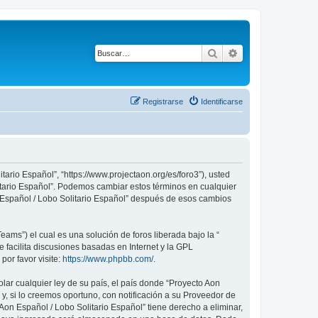
Buscar
Búsqueda avanza
Registrarse
Identificarse
tario Español”, “https://www.projectaon.org/es/foro3”), usted
litario Español”. Podemos cambiar estos términos en cualquier
n Español / Lobo Solitario Español” después de esos cambios
ams”) el cual es una solución de foros liberada bajo la “
 facilita discusiones basadas en Internet y la GPL
or favor visite:
https://www.phpbb.com/
.
lar cualquier ley de su país, el país donde “Proyecto Aon
, si lo creemos oportuno, con notificación a su Proveedor de
Aon Español / Lobo Solitario Español” tiene derecho a eliminar,