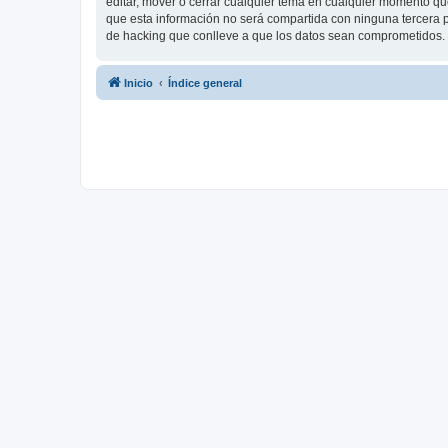
editar, mover o cerrar cualquier tema en cualquier momento 
que esta información no será compartida con ninguna tercera p
de hacking que conlleve a que los datos sean comprometidos.
Inicio
Índice general