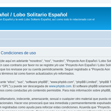
ñol / Lobo Solitario Español
n Español y la web Lobo Solitario Español, así como todo lo relacionado con el
- Condiciones de uso
(de aquí en adelante “nosotros”, “nos”, “nuestro”, “Proyecto Aon Español / Lobo Soli
n caso contrario por favor no se registre y/o use “Proyecto Aon Español / Lobo So
 que los revisase por su cuenta periódicamente. Seguir registrado a “Proyecto Ao
 términos tal como fueron actualizados y/o reformados.
nte “ellos”, “sus”, “software phpBB”, “www.phpbb.com”, “phpBB Limited”, “phpBB Te
te “GPL”) y puede ser descargada de
www.phpbb.com
. El software phpBB solamente
os como conductas y/o contenido permisible. Para más información sobre phpBB, p
ifamatorio, indecente, amenazante, sexual o cualquier otro material que pueda vio
rnacionales. Hacer eso provocará que sea inmediata y permanentemente expulsado y
son registradas como ayuda para reforzar estas condiciones. Acuerda que “Proyecto 