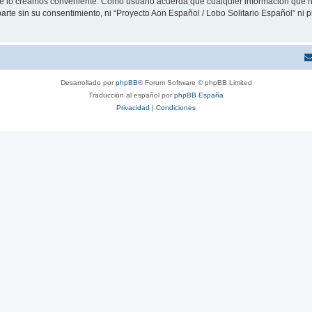
que lo creamos conveniente. Como usuario acuerda que cualquier información que
arte sin su consentimiento, ni “Proyecto Aon Español / Lobo Solitario Español” ni
Desarrollado por
phpBB
® Forum Software © phpBB Limited
Traducción al español por
phpBB España
Privacidad
|
Condiciones