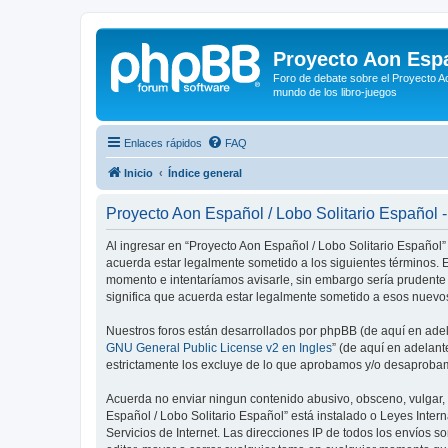
Proyecto Aon Espa
Foro de debate sobre el Proyecto Ao
mundo de los libro-juegos
Enlaces rápidos
FAQ
Inicio
Índice general
Proyecto Aon Español / Lobo Solitario Español 
Al ingresar en “Proyecto Aon Español / Lobo Solitario Español” 
acuerda estar legalmente sometido a los siguientes términos. E
momento e intentaríamos avisarle, sin embargo sería prudente
significa que acuerda estar legalmente sometido a esos nuevos
Nuestros foros están desarrollados por phpBB (de aquí en adela
GNU General Public License v2 en Ingles
” (de aquí en adelan
estrictamente los excluye de lo que aprobamos y/o desaprobam
Acuerda no enviar ningun contenido abusivo, obsceno, vulgar, d
Español / Lobo Solitario Español” está instalado o Leyes Inte
Servicios de Internet. Las direcciones IP de todos los envíos 