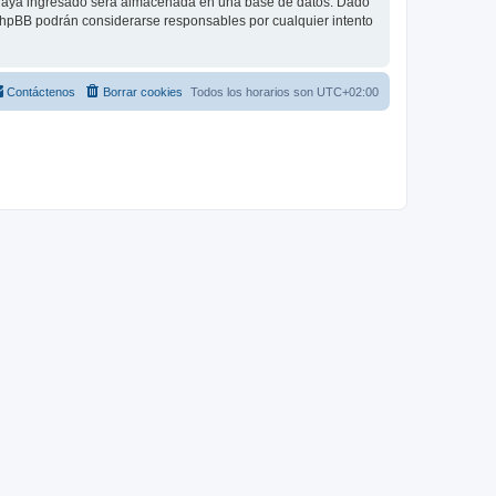
 haya ingresado será almacenada en una base de datos. Dado
 phpBB podrán considerarse responsables por cualquier intento
Contáctenos
Borrar cookies
Todos los horarios son
UTC+02:00