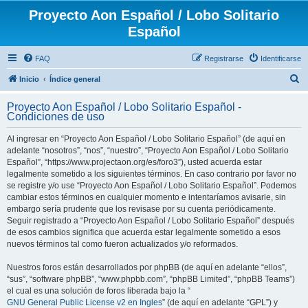
Proyecto Aon Español / Lobo Solitario
Español
FAQ
Registrarse
Identificarse
B
Inicio
Índice general
u
Proyecto Aon Español / Lobo Solitario Español -
s
Condiciones de uso
c
Al ingresar en “Proyecto Aon Español / Lobo Solitario Español” (de aquí en
a
adelante “nosotros”, “nos”, “nuestro”, “Proyecto Aon Español / Lobo Solitario
r
Español”, “https://www.projectaon.org/es/foro3”), usted acuerda estar
legalmente sometido a los siguientes términos. En caso contrario por favor no
se registre y/o use “Proyecto Aon Español / Lobo Solitario Español”. Podemos
cambiar estos términos en cualquier momento e intentaríamos avisarle, sin
embargo sería prudente que los revisase por su cuenta periódicamente.
Seguir registrado a “Proyecto Aon Español / Lobo Solitario Español” después
de esos cambios significa que acuerda estar legalmente sometido a esos
nuevos términos tal como fueron actualizados y/o reformados.
Nuestros foros están desarrollados por phpBB (de aquí en adelante “ellos”,
“sus”, “software phpBB”, “www.phpbb.com”, “phpBB Limited”, “phpBB Teams”)
el cual es una solución de foros liberada bajo la “
GNU General Public License v2 en Ingles
” (de aquí en adelante “GPL”) y