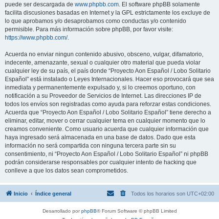
puede ser descargada de
www.phpbb.com
. El software phpBB solamente
facilita discusiones basadas en Internet y la GPL estrictamente los excluye de
lo que aprobamos y/o desaprobamos como conductas y/o contenido
permisible. Para más información sobre phpBB, por favor visite:
https://www.phpbb.com/
.
Acuerda no enviar ningun contenido abusivo, obsceno, vulgar, difamatorio,
indecente, amenazante, sexual o cualquier otro material que pueda violar
cualquier ley de su país, el país donde “Proyecto Aon Español / Lobo Solitario
Español” está instalado o Leyes Internacionales. Hacer eso provocará que sea
inmediata y permanentemente expulsado y, si lo creemos oportuno, con
notificación a su Proveedor de Servicios de Internet. Las direcciones IP de
todos los envíos son registradas como ayuda para reforzar estas condiciones.
Acuerda que “Proyecto Aon Español / Lobo Solitario Español” tiene derecho a
eliminar, editar, mover o cerrar cualquier tema en cualquier momento que lo
creamos conveniente. Como usuario acuerda que cualquier información que
haya ingresado será almacenada en una base de datos. Dado que esta
información no será compartida con ninguna tercera parte sin su
consentimiento, ni “Proyecto Aon Español / Lobo Solitario Español” ni phpBB
podrán considerarse responsables por cualquier intento de hacking que
conlleve a que los datos sean comprometidos.
Inicio
Índice general
Todos los horarios son
UTC+02:00
Desarrollado por
phpBB
® Forum Software © phpBB Limited