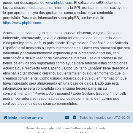
puede ser descargada de
www.phpbb.com
. El software phpBB solamente
facilita discusiones basadas en Internet y la GPL estrictamente los excluye de
lo que aprobamos y/o desaprobamos como conductas y/o contenido
permisible. Para más información sobre phpBB, por favor visite:
https://www.phpbb.com/
.
Acuerda no enviar ningun contenido abusivo, obsceno, vulgar, difamatorio,
indecente, amenazante, sexual o cualquier otro material que pueda violar
cualquier ley de su país, el país donde “Proyecto Aon Español / Lobo Solitario
Español” está instalado o Leyes Internacionales. Hacer eso provocará que sea
inmediata y permanentemente expulsado y, si lo creemos oportuno, con
notificación a su Proveedor de Servicios de Internet. Las direcciones IP de
todos los envíos son registradas como ayuda para reforzar estas condiciones.
Acuerda que “Proyecto Aon Español / Lobo Solitario Español” tiene derecho a
eliminar, editar, mover o cerrar cualquier tema en cualquier momento que lo
creamos conveniente. Como usuario acuerda que cualquier información que
haya ingresado será almacenada en una base de datos. Dado que esta
información no será compartida con ninguna tercera parte sin su
consentimiento, ni “Proyecto Aon Español / Lobo Solitario Español” ni phpBB
podrán considerarse responsables por cualquier intento de hacking que
conlleve a que los datos sean comprometidos.
Inicio
Índice general
Todos los horarios son
UTC+02:00
Desarrollado por
phpBB
® Forum Software © phpBB Limited