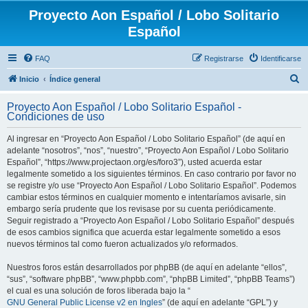
Proyecto Aon Español / Lobo Solitario
Español
FAQ
Registrarse
Identificarse
B
Inicio
Índice general
u
Proyecto Aon Español / Lobo Solitario Español -
s
Condiciones de uso
c
Al ingresar en “Proyecto Aon Español / Lobo Solitario Español” (de aquí en
a
adelante “nosotros”, “nos”, “nuestro”, “Proyecto Aon Español / Lobo Solitario
r
Español”, “https://www.projectaon.org/es/foro3”), usted acuerda estar
legalmente sometido a los siguientes términos. En caso contrario por favor no
se registre y/o use “Proyecto Aon Español / Lobo Solitario Español”. Podemos
cambiar estos términos en cualquier momento e intentaríamos avisarle, sin
embargo sería prudente que los revisase por su cuenta periódicamente.
Seguir registrado a “Proyecto Aon Español / Lobo Solitario Español” después
de esos cambios significa que acuerda estar legalmente sometido a esos
nuevos términos tal como fueron actualizados y/o reformados.
Nuestros foros están desarrollados por phpBB (de aquí en adelante “ellos”,
“sus”, “software phpBB”, “www.phpbb.com”, “phpBB Limited”, “phpBB Teams”)
el cual es una solución de foros liberada bajo la “
GNU General Public License v2 en Ingles
” (de aquí en adelante “GPL”) y