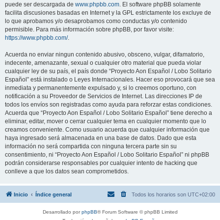
puede ser descargada de
www.phpbb.com
. El software phpBB solamente
facilita discusiones basadas en Internet y la GPL estrictamente los excluye de
lo que aprobamos y/o desaprobamos como conductas y/o contenido
permisible. Para más información sobre phpBB, por favor visite:
https://www.phpbb.com/
.
Acuerda no enviar ningun contenido abusivo, obsceno, vulgar, difamatorio,
indecente, amenazante, sexual o cualquier otro material que pueda violar
cualquier ley de su país, el país donde “Proyecto Aon Español / Lobo Solitario
Español” está instalado o Leyes Internacionales. Hacer eso provocará que sea
inmediata y permanentemente expulsado y, si lo creemos oportuno, con
notificación a su Proveedor de Servicios de Internet. Las direcciones IP de
todos los envíos son registradas como ayuda para reforzar estas condiciones.
Acuerda que “Proyecto Aon Español / Lobo Solitario Español” tiene derecho a
eliminar, editar, mover o cerrar cualquier tema en cualquier momento que lo
creamos conveniente. Como usuario acuerda que cualquier información que
haya ingresado será almacenada en una base de datos. Dado que esta
información no será compartida con ninguna tercera parte sin su
consentimiento, ni “Proyecto Aon Español / Lobo Solitario Español” ni phpBB
podrán considerarse responsables por cualquier intento de hacking que
conlleve a que los datos sean comprometidos.
Inicio
Índice general
Todos los horarios son
UTC+02:00
Desarrollado por
phpBB
® Forum Software © phpBB Limited