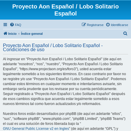
Proyecto Aon Español / Lobo Solitario
Español
FAQ
Registrarse
Identificarse
B
Inicio
Índice general
u
Proyecto Aon Español / Lobo Solitario Español -
s
Condiciones de uso
c
Al ingresar en “Proyecto Aon Español / Lobo Solitario Español” (de aquí en
a
adelante “nosotros”, “nos”, “nuestro”, “Proyecto Aon Español / Lobo Solitario
r
Español”, “https://www.projectaon.org/es/foro3”), usted acuerda estar
legalmente sometido a los siguientes términos. En caso contrario por favor no
se registre y/o use “Proyecto Aon Español / Lobo Solitario Español”. Podemos
cambiar estos términos en cualquier momento e intentaríamos avisarle, sin
embargo sería prudente que los revisase por su cuenta periódicamente.
Seguir registrado a “Proyecto Aon Español / Lobo Solitario Español” después
de esos cambios significa que acuerda estar legalmente sometido a esos
nuevos términos tal como fueron actualizados y/o reformados.
Nuestros foros están desarrollados por phpBB (de aquí en adelante “ellos”,
“sus”, “software phpBB”, “www.phpbb.com”, “phpBB Limited”, “phpBB Teams”)
el cual es una solución de foros liberada bajo la “
GNU General Public License v2 en Ingles
” (de aquí en adelante “GPL”) y