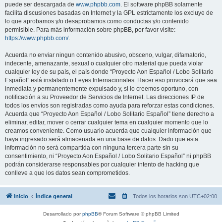
puede ser descargada de
www.phpbb.com
. El software phpBB solamente
facilita discusiones basadas en Internet y la GPL estrictamente los excluye de
lo que aprobamos y/o desaprobamos como conductas y/o contenido
permisible. Para más información sobre phpBB, por favor visite:
https://www.phpbb.com/
.
Acuerda no enviar ningun contenido abusivo, obsceno, vulgar, difamatorio,
indecente, amenazante, sexual o cualquier otro material que pueda violar
cualquier ley de su país, el país donde “Proyecto Aon Español / Lobo Solitario
Español” está instalado o Leyes Internacionales. Hacer eso provocará que sea
inmediata y permanentemente expulsado y, si lo creemos oportuno, con
notificación a su Proveedor de Servicios de Internet. Las direcciones IP de
todos los envíos son registradas como ayuda para reforzar estas condiciones.
Acuerda que “Proyecto Aon Español / Lobo Solitario Español” tiene derecho a
eliminar, editar, mover o cerrar cualquier tema en cualquier momento que lo
creamos conveniente. Como usuario acuerda que cualquier información que
haya ingresado será almacenada en una base de datos. Dado que esta
información no será compartida con ninguna tercera parte sin su
consentimiento, ni “Proyecto Aon Español / Lobo Solitario Español” ni phpBB
podrán considerarse responsables por cualquier intento de hacking que
conlleve a que los datos sean comprometidos.
Inicio
Índice general
Todos los horarios son
UTC+02:00
Desarrollado por
phpBB
® Forum Software © phpBB Limited