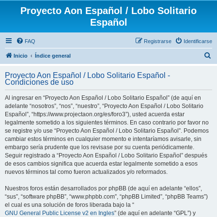
Proyecto Aon Español / Lobo Solitario
Español
FAQ
Registrarse
Identificarse
B
Inicio
Índice general
u
Proyecto Aon Español / Lobo Solitario Español -
s
Condiciones de uso
c
Al ingresar en “Proyecto Aon Español / Lobo Solitario Español” (de aquí en
a
adelante “nosotros”, “nos”, “nuestro”, “Proyecto Aon Español / Lobo Solitario
r
Español”, “https://www.projectaon.org/es/foro3”), usted acuerda estar
legalmente sometido a los siguientes términos. En caso contrario por favor no
se registre y/o use “Proyecto Aon Español / Lobo Solitario Español”. Podemos
cambiar estos términos en cualquier momento e intentaríamos avisarle, sin
embargo sería prudente que los revisase por su cuenta periódicamente.
Seguir registrado a “Proyecto Aon Español / Lobo Solitario Español” después
de esos cambios significa que acuerda estar legalmente sometido a esos
nuevos términos tal como fueron actualizados y/o reformados.
Nuestros foros están desarrollados por phpBB (de aquí en adelante “ellos”,
“sus”, “software phpBB”, “www.phpbb.com”, “phpBB Limited”, “phpBB Teams”)
el cual es una solución de foros liberada bajo la “
GNU General Public License v2 en Ingles
” (de aquí en adelante “GPL”) y