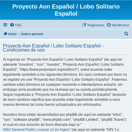
Proyecto Aon Español / Lobo Solitario
Español
FAQ
Registrarse
Identificarse
B
Inicio
Índice general
u
Proyecto Aon Español / Lobo Solitario Español -
s
Condiciones de uso
c
Al ingresar en “Proyecto Aon Español / Lobo Solitario Español” (de aquí en
a
adelante “nosotros”, “nos”, “nuestro”, “Proyecto Aon Español / Lobo Solitario
r
Español”, “https://www.projectaon.org/es/foro3”), usted acuerda estar
legalmente sometido a los siguientes términos. En caso contrario por favor no
se registre y/o use “Proyecto Aon Español / Lobo Solitario Español”. Podemos
cambiar estos términos en cualquier momento e intentaríamos avisarle, sin
embargo sería prudente que los revisase por su cuenta periódicamente.
Seguir registrado a “Proyecto Aon Español / Lobo Solitario Español” después
de esos cambios significa que acuerda estar legalmente sometido a esos
nuevos términos tal como fueron actualizados y/o reformados.
Nuestros foros están desarrollados por phpBB (de aquí en adelante “ellos”,
“sus”, “software phpBB”, “www.phpbb.com”, “phpBB Limited”, “phpBB Teams”)
el cual es una solución de foros liberada bajo la “
GNU General Public License v2 en Ingles
” (de aquí en adelante “GPL”) y