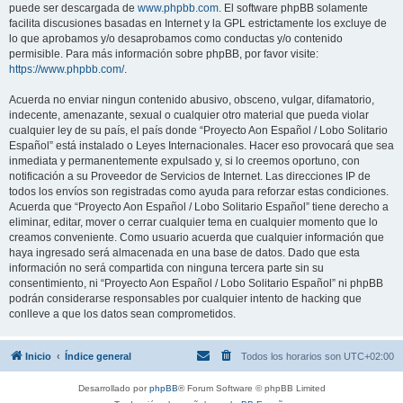
puede ser descargada de
www.phpbb.com
. El software phpBB solamente
facilita discusiones basadas en Internet y la GPL estrictamente los excluye de
lo que aprobamos y/o desaprobamos como conductas y/o contenido
permisible. Para más información sobre phpBB, por favor visite:
https://www.phpbb.com/
.
Acuerda no enviar ningun contenido abusivo, obsceno, vulgar, difamatorio,
indecente, amenazante, sexual o cualquier otro material que pueda violar
cualquier ley de su país, el país donde “Proyecto Aon Español / Lobo Solitario
Español” está instalado o Leyes Internacionales. Hacer eso provocará que sea
inmediata y permanentemente expulsado y, si lo creemos oportuno, con
notificación a su Proveedor de Servicios de Internet. Las direcciones IP de
todos los envíos son registradas como ayuda para reforzar estas condiciones.
Acuerda que “Proyecto Aon Español / Lobo Solitario Español” tiene derecho a
eliminar, editar, mover o cerrar cualquier tema en cualquier momento que lo
creamos conveniente. Como usuario acuerda que cualquier información que
haya ingresado será almacenada en una base de datos. Dado que esta
información no será compartida con ninguna tercera parte sin su
consentimiento, ni “Proyecto Aon Español / Lobo Solitario Español” ni phpBB
podrán considerarse responsables por cualquier intento de hacking que
conlleve a que los datos sean comprometidos.
Inicio
Índice general
Todos los horarios son
UTC+02:00
Desarrollado por
phpBB
® Forum Software © phpBB Limited