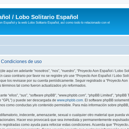
ñol / Lobo Solitario Español
n Español y la web Lobo Solitario Español, así como todo lo relacionado con el
- Condiciones de uso
(de aquí en adelante “nosotros”, “nos”, “nuestro”, “Proyecto Aon Español / Lobo Soli
n caso contrario por favor no se registre y/o use “Proyecto Aon Español / Lobo So
 que los revisase por su cuenta periódicamente. Seguir registrado a “Proyecto Ao
 términos tal como fueron actualizados y/o reformados.
nte “ellos”, “sus”, “software phpBB”, “www.phpbb.com”, “phpBB Limited”, “phpBB Te
te “GPL”) y puede ser descargada de
www.phpbb.com
. El software phpBB solamente
os como conductas y/o contenido permisible. Para más información sobre phpBB, p
ifamatorio, indecente, amenazante, sexual o cualquier otro material que pueda vio
rnacionales. Hacer eso provocará que sea inmediata y permanentemente expulsado y
son registradas como ayuda para reforzar estas condiciones. Acuerda que “Proyecto 