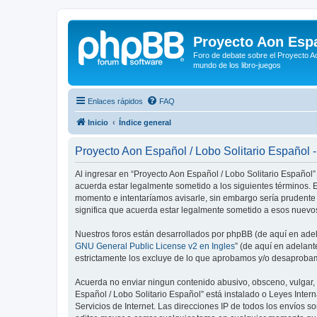
Proyecto Aon Espa
Foro de debate sobre el Proyecto Ao
mundo de los libro-juegos
Enlaces rápidos
FAQ
Inicio
Índice general
Proyecto Aon Español / Lobo Solitario Español 
Al ingresar en “Proyecto Aon Español / Lobo Solitario Español” 
acuerda estar legalmente sometido a los siguientes términos. E
momento e intentaríamos avisarle, sin embargo sería prudente
significa que acuerda estar legalmente sometido a esos nuevos
Nuestros foros están desarrollados por phpBB (de aquí en adela
GNU General Public License v2 en Ingles
” (de aquí en adelan
estrictamente los excluye de lo que aprobamos y/o desaprobam
Acuerda no enviar ningun contenido abusivo, obsceno, vulgar, d
Español / Lobo Solitario Español” está instalado o Leyes Inte
Servicios de Internet. Las direcciones IP de todos los envíos 