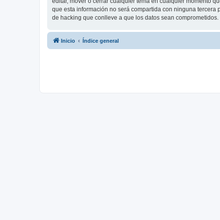
editar, mover o cerrar cualquier tema en cualquier momento 
que esta información no será compartida con ninguna tercera p
de hacking que conlleve a que los datos sean comprometidos.
Inicio
Índice general