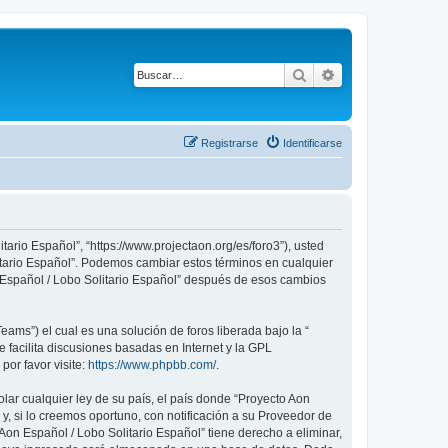
Buscar
Búsqueda avanza
Registrarse
Identificarse
tario Español”, “https://www.projectaon.org/es/foro3”), usted
litario Español”. Podemos cambiar estos términos en cualquier
n Español / Lobo Solitario Español” después de esos cambios
ams”) el cual es una solución de foros liberada bajo la “
 facilita discusiones basadas en Internet y la GPL
or favor visite:
https://www.phpbb.com/
.
lar cualquier ley de su país, el país donde “Proyecto Aon
, si lo creemos oportuno, con notificación a su Proveedor de
Aon Español / Lobo Solitario Español” tiene derecho a eliminar,