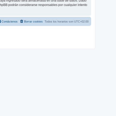
 haya ingresado será almacenada en una base de datos. Dado
 phpBB podrán considerarse responsables por cualquier intento
Contáctenos
Borrar cookies
Todos los horarios son
UTC+02:00