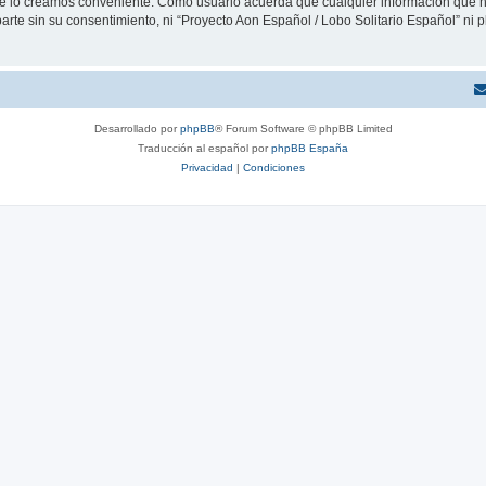
que lo creamos conveniente. Como usuario acuerda que cualquier información que
arte sin su consentimiento, ni “Proyecto Aon Español / Lobo Solitario Español” ni
Desarrollado por
phpBB
® Forum Software © phpBB Limited
Traducción al español por
phpBB España
Privacidad
|
Condiciones