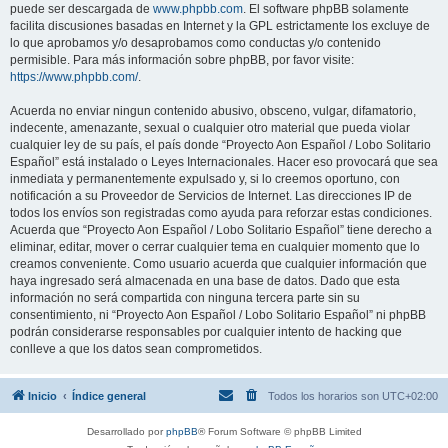
puede ser descargada de
www.phpbb.com
. El software phpBB solamente
facilita discusiones basadas en Internet y la GPL estrictamente los excluye de
lo que aprobamos y/o desaprobamos como conductas y/o contenido
permisible. Para más información sobre phpBB, por favor visite:
https://www.phpbb.com/
.
Acuerda no enviar ningun contenido abusivo, obsceno, vulgar, difamatorio,
indecente, amenazante, sexual o cualquier otro material que pueda violar
cualquier ley de su país, el país donde “Proyecto Aon Español / Lobo Solitario
Español” está instalado o Leyes Internacionales. Hacer eso provocará que sea
inmediata y permanentemente expulsado y, si lo creemos oportuno, con
notificación a su Proveedor de Servicios de Internet. Las direcciones IP de
todos los envíos son registradas como ayuda para reforzar estas condiciones.
Acuerda que “Proyecto Aon Español / Lobo Solitario Español” tiene derecho a
eliminar, editar, mover o cerrar cualquier tema en cualquier momento que lo
creamos conveniente. Como usuario acuerda que cualquier información que
haya ingresado será almacenada en una base de datos. Dado que esta
información no será compartida con ninguna tercera parte sin su
consentimiento, ni “Proyecto Aon Español / Lobo Solitario Español” ni phpBB
podrán considerarse responsables por cualquier intento de hacking que
conlleve a que los datos sean comprometidos.
Inicio
Índice general
Todos los horarios son
UTC+02:00
Desarrollado por
phpBB
® Forum Software © phpBB Limited