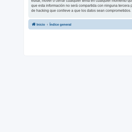
editar, mover o cerrar cualquier tema en cualquier momento 
que esta información no será compartida con ninguna tercera p
de hacking que conlleve a que los datos sean comprometidos.
Inicio
Índice general