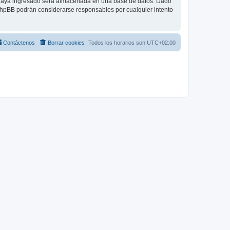
 haya ingresado será almacenada en una base de datos. Dado
 phpBB podrán considerarse responsables por cualquier intento
Contáctenos
Borrar cookies
Todos los horarios son
UTC+02:00