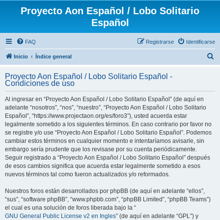
Proyecto Aon Español / Lobo Solitario
Español
FAQ
Registrarse
Identificarse
B
Inicio
Índice general
u
Proyecto Aon Español / Lobo Solitario Español -
s
Condiciones de uso
c
Al ingresar en “Proyecto Aon Español / Lobo Solitario Español” (de aquí en
a
adelante “nosotros”, “nos”, “nuestro”, “Proyecto Aon Español / Lobo Solitario
r
Español”, “https://www.projectaon.org/es/foro3”), usted acuerda estar
legalmente sometido a los siguientes términos. En caso contrario por favor no
se registre y/o use “Proyecto Aon Español / Lobo Solitario Español”. Podemos
cambiar estos términos en cualquier momento e intentaríamos avisarle, sin
embargo sería prudente que los revisase por su cuenta periódicamente.
Seguir registrado a “Proyecto Aon Español / Lobo Solitario Español” después
de esos cambios significa que acuerda estar legalmente sometido a esos
nuevos términos tal como fueron actualizados y/o reformados.
Nuestros foros están desarrollados por phpBB (de aquí en adelante “ellos”,
“sus”, “software phpBB”, “www.phpbb.com”, “phpBB Limited”, “phpBB Teams”)
el cual es una solución de foros liberada bajo la “
GNU General Public License v2 en Ingles
” (de aquí en adelante “GPL”) y