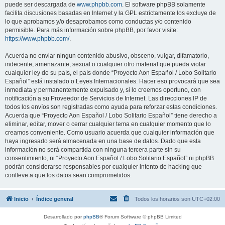
puede ser descargada de
www.phpbb.com
. El software phpBB solamente
facilita discusiones basadas en Internet y la GPL estrictamente los excluye de
lo que aprobamos y/o desaprobamos como conductas y/o contenido
permisible. Para más información sobre phpBB, por favor visite:
https://www.phpbb.com/
.
Acuerda no enviar ningun contenido abusivo, obsceno, vulgar, difamatorio,
indecente, amenazante, sexual o cualquier otro material que pueda violar
cualquier ley de su país, el país donde “Proyecto Aon Español / Lobo Solitario
Español” está instalado o Leyes Internacionales. Hacer eso provocará que sea
inmediata y permanentemente expulsado y, si lo creemos oportuno, con
notificación a su Proveedor de Servicios de Internet. Las direcciones IP de
todos los envíos son registradas como ayuda para reforzar estas condiciones.
Acuerda que “Proyecto Aon Español / Lobo Solitario Español” tiene derecho a
eliminar, editar, mover o cerrar cualquier tema en cualquier momento que lo
creamos conveniente. Como usuario acuerda que cualquier información que
haya ingresado será almacenada en una base de datos. Dado que esta
información no será compartida con ninguna tercera parte sin su
consentimiento, ni “Proyecto Aon Español / Lobo Solitario Español” ni phpBB
podrán considerarse responsables por cualquier intento de hacking que
conlleve a que los datos sean comprometidos.
Inicio
Índice general
Todos los horarios son
UTC+02:00
Desarrollado por
phpBB
® Forum Software © phpBB Limited