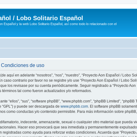
ñol / Lobo Solitario Español
n Español y la web Lobo Solitario Español, así como todo lo relacionado con el
- Condiciones de uso
(de aquí en adelante “nosotros”, “nos”, “nuestro”, “Proyecto Aon Español / Lobo Soli
n caso contrario por favor no se registre y/o use “Proyecto Aon Español / Lobo So
 que los revisase por su cuenta periódicamente. Seguir registrado a “Proyecto Ao
 términos tal como fueron actualizados y/o reformados.
nte “ellos”, “sus”, “software phpBB”, “www.phpbb.com”, “phpBB Limited”, “phpBB Te
te “GPL”) y puede ser descargada de
www.phpbb.com
. El software phpBB solamente
os como conductas y/o contenido permisible. Para más información sobre phpBB, p
ifamatorio, indecente, amenazante, sexual o cualquier otro material que pueda vio
rnacionales. Hacer eso provocará que sea inmediata y permanentemente expulsado y
son registradas como ayuda para reforzar estas condiciones. Acuerda que “Proyecto 