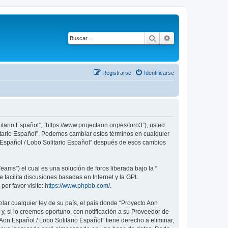
Buscar
Búsqueda avanza
Registrarse
Identificarse
tario Español”, “https://www.projectaon.org/es/foro3”), usted
litario Español”. Podemos cambiar estos términos en cualquier
n Español / Lobo Solitario Español” después de esos cambios
ams”) el cual es una solución de foros liberada bajo la “
 facilita discusiones basadas en Internet y la GPL
or favor visite:
https://www.phpbb.com/
.
lar cualquier ley de su país, el país donde “Proyecto Aon
, si lo creemos oportuno, con notificación a su Proveedor de
Aon Español / Lobo Solitario Español” tiene derecho a eliminar,