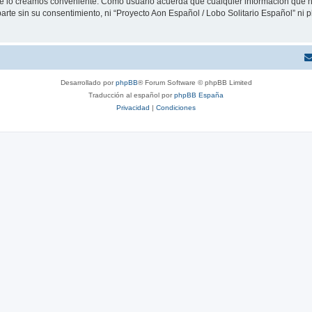
que lo creamos conveniente. Como usuario acuerda que cualquier información que
arte sin su consentimiento, ni “Proyecto Aon Español / Lobo Solitario Español” ni
Desarrollado por
phpBB
® Forum Software © phpBB Limited
Traducción al español por
phpBB España
Privacidad
|
Condiciones