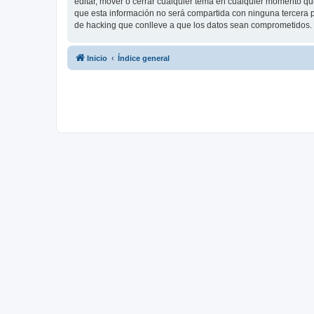
editar, mover o cerrar cualquier tema en cualquier momento 
que esta información no será compartida con ninguna tercera p
de hacking que conlleve a que los datos sean comprometidos.
Inicio
Índice general