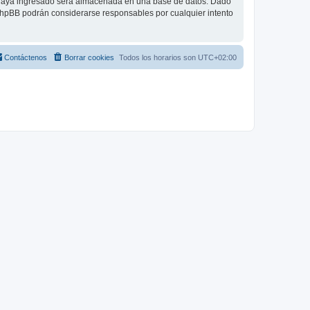
 haya ingresado será almacenada en una base de datos. Dado
 phpBB podrán considerarse responsables por cualquier intento
Contáctenos
Borrar cookies
Todos los horarios son
UTC+02:00