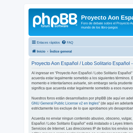
Proyecto Aon Espa
Foro de debate sobre el Proyecto Ao
mundo de los libro-juegos
Enlaces rápidos
FAQ
Inicio
Índice general
Proyecto Aon Español / Lobo Solitario Español 
Al ingresar en “Proyecto Aon Español / Lobo Solitario Español” 
acuerda estar legalmente sometido a los siguientes términos. E
momento e intentaríamos avisarle, sin embargo sería prudente
significa que acuerda estar legalmente sometido a esos nuevos
Nuestros foros están desarrollados por phpBB (de aquí en adela
GNU General Public License v2 en Ingles
” (de aquí en adelan
estrictamente los excluye de lo que aprobamos y/o desaprobam
Acuerda no enviar ningun contenido abusivo, obsceno, vulgar, d
Español / Lobo Solitario Español” está instalado o Leyes Inte
Servicios de Internet. Las direcciones IP de todos los envíos 