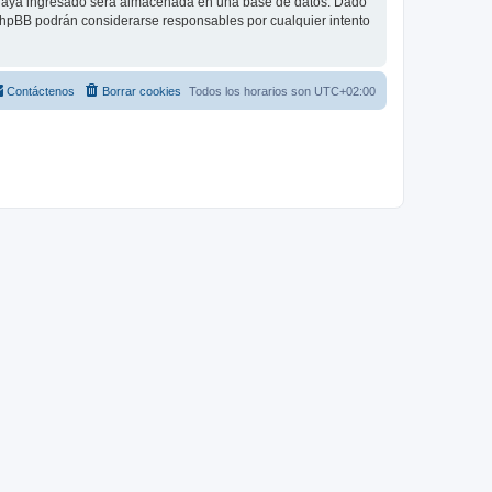
 haya ingresado será almacenada en una base de datos. Dado
 phpBB podrán considerarse responsables por cualquier intento
Contáctenos
Borrar cookies
Todos los horarios son
UTC+02:00