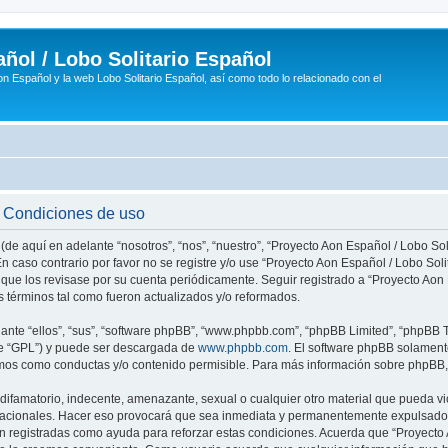
ñol / Lobo Solitario Español
n Español y la web Lobo Solitario Español, así como todo lo relacionado con el
- Condiciones de uso
(de aquí en adelante “nosotros”, “nos”, “nuestro”, “Proyecto Aon Español / Lobo Soli
n caso contrario por favor no se registre y/o use “Proyecto Aon Español / Lobo So
 que los revisase por su cuenta periódicamente. Seguir registrado a “Proyecto Ao
 términos tal como fueron actualizados y/o reformados.
nte “ellos”, “sus”, “software phpBB”, “www.phpbb.com”, “phpBB Limited”, “phpBB Te
te “GPL”) y puede ser descargada de
www.phpbb.com
. El software phpBB solamente
os como conductas y/o contenido permisible. Para más información sobre phpBB, p
ifamatorio, indecente, amenazante, sexual o cualquier otro material que pueda vio
rnacionales. Hacer eso provocará que sea inmediata y permanentemente expulsado y
son registradas como ayuda para reforzar estas condiciones. Acuerda que “Proyecto 