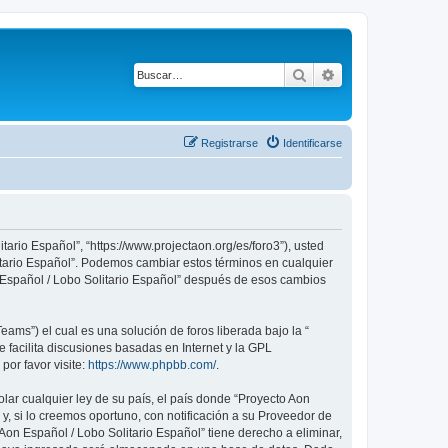
Buscar
Búsqueda avanza
Registrarse
Identificarse
tario Español”, “https://www.projectaon.org/es/foro3”), usted
litario Español”. Podemos cambiar estos términos en cualquier
n Español / Lobo Solitario Español” después de esos cambios
ams”) el cual es una solución de foros liberada bajo la “
 facilita discusiones basadas en Internet y la GPL
or favor visite:
https://www.phpbb.com/
.
lar cualquier ley de su país, el país donde “Proyecto Aon
, si lo creemos oportuno, con notificación a su Proveedor de
Aon Español / Lobo Solitario Español” tiene derecho a eliminar,