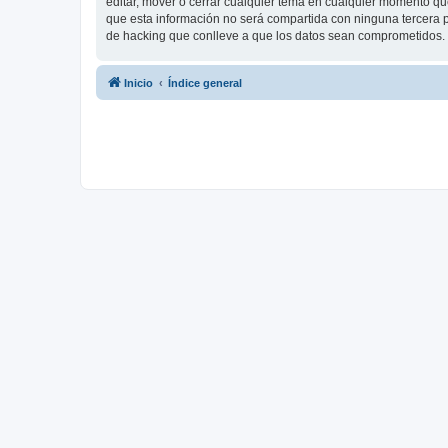
editar, mover o cerrar cualquier tema en cualquier momento 
que esta información no será compartida con ninguna tercera p
de hacking que conlleve a que los datos sean comprometidos.
Inicio
Índice general