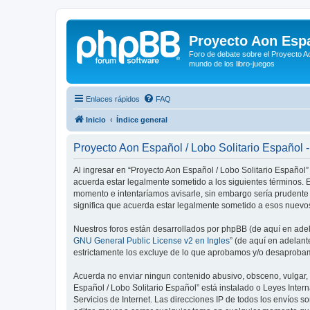
Proyecto Aon Espa
Foro de debate sobre el Proyecto Ao
mundo de los libro-juegos
Enlaces rápidos
FAQ
Inicio
Índice general
Proyecto Aon Español / Lobo Solitario Español 
Al ingresar en “Proyecto Aon Español / Lobo Solitario Español” 
acuerda estar legalmente sometido a los siguientes términos. E
momento e intentaríamos avisarle, sin embargo sería prudente
significa que acuerda estar legalmente sometido a esos nuevos
Nuestros foros están desarrollados por phpBB (de aquí en adela
GNU General Public License v2 en Ingles
” (de aquí en adelan
estrictamente los excluye de lo que aprobamos y/o desaprobam
Acuerda no enviar ningun contenido abusivo, obsceno, vulgar, d
Español / Lobo Solitario Español” está instalado o Leyes Inte
Servicios de Internet. Las direcciones IP de todos los envíos 