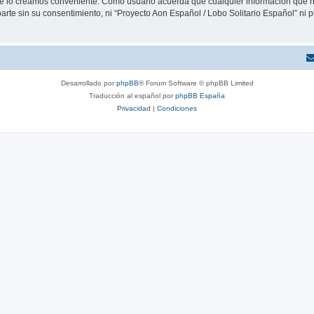
que lo creamos conveniente. Como usuario acuerda que cualquier información que
arte sin su consentimiento, ni “Proyecto Aon Español / Lobo Solitario Español” ni
Desarrollado por
phpBB
® Forum Software © phpBB Limited
Traducción al español por
phpBB España
Privacidad
|
Condiciones