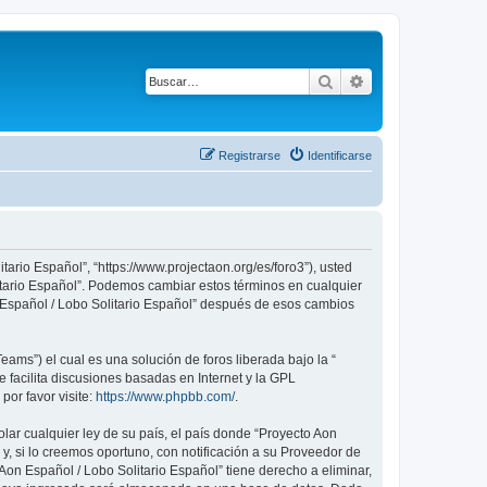
Buscar
Búsqueda avanza
Registrarse
Identificarse
tario Español”, “https://www.projectaon.org/es/foro3”), usted
litario Español”. Podemos cambiar estos términos en cualquier
n Español / Lobo Solitario Español” después de esos cambios
ams”) el cual es una solución de foros liberada bajo la “
 facilita discusiones basadas en Internet y la GPL
or favor visite:
https://www.phpbb.com/
.
lar cualquier ley de su país, el país donde “Proyecto Aon
, si lo creemos oportuno, con notificación a su Proveedor de
Aon Español / Lobo Solitario Español” tiene derecho a eliminar,