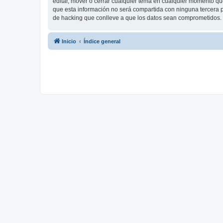
editar, mover o cerrar cualquier tema en cualquier momento 
que esta información no será compartida con ninguna tercera p
de hacking que conlleve a que los datos sean comprometidos.
Inicio
Índice general