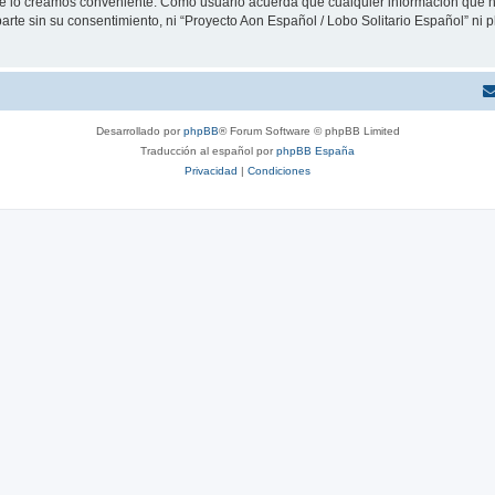
que lo creamos conveniente. Como usuario acuerda que cualquier información que
arte sin su consentimiento, ni “Proyecto Aon Español / Lobo Solitario Español” ni
Desarrollado por
phpBB
® Forum Software © phpBB Limited
Traducción al español por
phpBB España
Privacidad
|
Condiciones