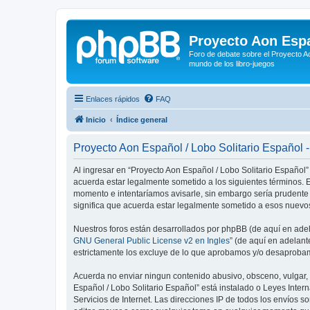
Proyecto Aon Espa
Foro de debate sobre el Proyecto Ao
mundo de los libro-juegos
Enlaces rápidos
FAQ
Inicio
Índice general
Proyecto Aon Español / Lobo Solitario Español 
Al ingresar en “Proyecto Aon Español / Lobo Solitario Español” 
acuerda estar legalmente sometido a los siguientes términos. E
momento e intentaríamos avisarle, sin embargo sería prudente
significa que acuerda estar legalmente sometido a esos nuevos
Nuestros foros están desarrollados por phpBB (de aquí en adela
GNU General Public License v2 en Ingles
” (de aquí en adelan
estrictamente los excluye de lo que aprobamos y/o desaprobam
Acuerda no enviar ningun contenido abusivo, obsceno, vulgar, d
Español / Lobo Solitario Español” está instalado o Leyes Inte
Servicios de Internet. Las direcciones IP de todos los envíos 