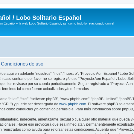
ñol / Lobo Solitario Español
n Español y la web Lobo Solitario Español, así como todo lo relacionado con el
- Condiciones de uso
(de aquí en adelante “nosotros”, “nos”, “nuestro”, “Proyecto Aon Español / Lobo Soli
n caso contrario por favor no se registre y/o use “Proyecto Aon Español / Lobo So
 que los revisase por su cuenta periódicamente. Seguir registrado a “Proyecto Ao
 términos tal como fueron actualizados y/o reformados.
nte “ellos”, “sus”, “software phpBB”, “www.phpbb.com”, “phpBB Limited”, “phpBB Te
te “GPL”) y puede ser descargada de
www.phpbb.com
. El software phpBB solamente
os como conductas y/o contenido permisible. Para más información sobre phpBB, p
ifamatorio, indecente, amenazante, sexual o cualquier otro material que pueda vio
rnacionales. Hacer eso provocará que sea inmediata y permanentemente expulsado y
son registradas como ayuda para reforzar estas condiciones. Acuerda que “Proyecto 