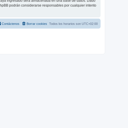
 haya ingresado será almacenada en una base de datos. Dado
 phpBB podrán considerarse responsables por cualquier intento
Contáctenos
Borrar cookies
Todos los horarios son
UTC+02:00