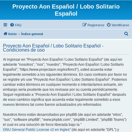
Proyecto Aon Español / Lobo Solitario
Español
FAQ
Registrarse
Identificarse
B
Inicio
Índice general
u
Proyecto Aon Español / Lobo Solitario Español -
s
Condiciones de uso
c
Al ingresar en “Proyecto Aon Español / Lobo Solitario Español” (de aquí en
a
adelante “nosotros”, “nos”, “nuestro”, “Proyecto Aon Español / Lobo Solitario
r
Español”, “https://www.projectaon.org/es/foro3”), usted acuerda estar
legalmente sometido a los siguientes términos. En caso contrario por favor no
se registre y/o use “Proyecto Aon Español / Lobo Solitario Español”. Podemos
cambiar estos términos en cualquier momento e intentaríamos avisarle, sin
embargo sería prudente que los revisase por su cuenta periódicamente.
Seguir registrado a “Proyecto Aon Español / Lobo Solitario Español” después
de esos cambios significa que acuerda estar legalmente sometido a esos
nuevos términos tal como fueron actualizados y/o reformados.
Nuestros foros están desarrollados por phpBB (de aquí en adelante “ellos”,
“sus”, “software phpBB”, “www.phpbb.com”, “phpBB Limited”, “phpBB Teams”)
el cual es una solución de foros liberada bajo la “
GNU General Public License v2 en Ingles
” (de aquí en adelante “GPL”) y