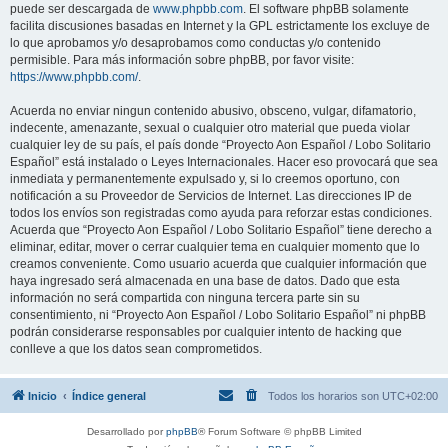
puede ser descargada de
www.phpbb.com
. El software phpBB solamente
facilita discusiones basadas en Internet y la GPL estrictamente los excluye de
lo que aprobamos y/o desaprobamos como conductas y/o contenido
permisible. Para más información sobre phpBB, por favor visite:
https://www.phpbb.com/
.
Acuerda no enviar ningun contenido abusivo, obsceno, vulgar, difamatorio,
indecente, amenazante, sexual o cualquier otro material que pueda violar
cualquier ley de su país, el país donde “Proyecto Aon Español / Lobo Solitario
Español” está instalado o Leyes Internacionales. Hacer eso provocará que sea
inmediata y permanentemente expulsado y, si lo creemos oportuno, con
notificación a su Proveedor de Servicios de Internet. Las direcciones IP de
todos los envíos son registradas como ayuda para reforzar estas condiciones.
Acuerda que “Proyecto Aon Español / Lobo Solitario Español” tiene derecho a
eliminar, editar, mover o cerrar cualquier tema en cualquier momento que lo
creamos conveniente. Como usuario acuerda que cualquier información que
haya ingresado será almacenada en una base de datos. Dado que esta
información no será compartida con ninguna tercera parte sin su
consentimiento, ni “Proyecto Aon Español / Lobo Solitario Español” ni phpBB
podrán considerarse responsables por cualquier intento de hacking que
conlleve a que los datos sean comprometidos.
Inicio
Índice general
Todos los horarios son
UTC+02:00
Desarrollado por
phpBB
® Forum Software © phpBB Limited