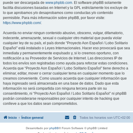
puede ser descargada de
www.phpbb.com
. El software phpBB solamente
facilita discusiones basadas en Internet y la GPL estrictamente los excluye de
lo que aprobamos y/o desaprobamos como conductas y/o contenido
permisible. Para más información sobre phpBB, por favor visite:
https://www.phpbb.com/
.
Acuerda no enviar ningun contenido abusivo, obsceno, vulgar, difamatorio,
indecente, amenazante, sexual o cualquier otro material que pueda violar
cualquier ley de su país, el país donde “Proyecto Aon Español / Lobo Solitario
Español” está instalado o Leyes Internacionales. Hacer eso provocará que sea
inmediata y permanentemente expulsado y, si lo creemos oportuno, con
notificación a su Proveedor de Servicios de Internet. Las direcciones IP de
todos los envíos son registradas como ayuda para reforzar estas condiciones.
Acuerda que “Proyecto Aon Español / Lobo Solitario Español” tiene derecho a
eliminar, editar, mover o cerrar cualquier tema en cualquier momento que lo
creamos conveniente. Como usuario acuerda que cualquier información que
haya ingresado será almacenada en una base de datos. Dado que esta
información no será compartida con ninguna tercera parte sin su
consentimiento, ni “Proyecto Aon Español / Lobo Solitario Español” ni phpBB
podrán considerarse responsables por cualquier intento de hacking que
conlleve a que los datos sean comprometidos.
Inicio
Índice general
Todos los horarios son
UTC+02:00
Desarrollado por
phpBB
® Forum Software © phpBB Limited