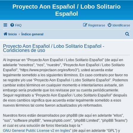
Proyecto Aon Español / Lobo Solitario
Español
FAQ
Registrarse
Identificarse
B
Inicio
Índice general
u
Proyecto Aon Español / Lobo Solitario Español -
s
Condiciones de uso
c
Al ingresar en “Proyecto Aon Español / Lobo Solitario Español” (de aquí en
a
adelante “nosotros”, “nos”, “nuestro”, “Proyecto Aon Español / Lobo Solitario
r
Español”, “https://www.projectaon.org/es/foro3”), usted acuerda estar
legalmente sometido a los siguientes términos. En caso contrario por favor no
se registre y/o use “Proyecto Aon Español / Lobo Solitario Español”. Podemos
cambiar estos términos en cualquier momento e intentaríamos avisarle, sin
embargo sería prudente que los revisase por su cuenta periódicamente.
Seguir registrado a “Proyecto Aon Español / Lobo Solitario Español” después
de esos cambios significa que acuerda estar legalmente sometido a esos
nuevos términos tal como fueron actualizados y/o reformados.
Nuestros foros están desarrollados por phpBB (de aquí en adelante “ellos”,
“sus”, “software phpBB”, “www.phpbb.com”, “phpBB Limited”, “phpBB Teams”)
el cual es una solución de foros liberada bajo la “
GNU General Public License v2 en Ingles
” (de aquí en adelante “GPL”) y