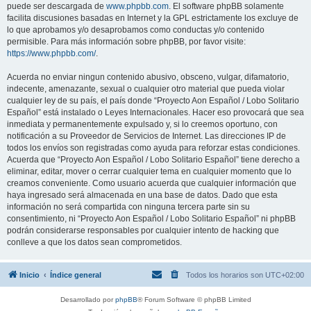
puede ser descargada de
www.phpbb.com
. El software phpBB solamente
facilita discusiones basadas en Internet y la GPL estrictamente los excluye de
lo que aprobamos y/o desaprobamos como conductas y/o contenido
permisible. Para más información sobre phpBB, por favor visite:
https://www.phpbb.com/
.
Acuerda no enviar ningun contenido abusivo, obsceno, vulgar, difamatorio,
indecente, amenazante, sexual o cualquier otro material que pueda violar
cualquier ley de su país, el país donde “Proyecto Aon Español / Lobo Solitario
Español” está instalado o Leyes Internacionales. Hacer eso provocará que sea
inmediata y permanentemente expulsado y, si lo creemos oportuno, con
notificación a su Proveedor de Servicios de Internet. Las direcciones IP de
todos los envíos son registradas como ayuda para reforzar estas condiciones.
Acuerda que “Proyecto Aon Español / Lobo Solitario Español” tiene derecho a
eliminar, editar, mover o cerrar cualquier tema en cualquier momento que lo
creamos conveniente. Como usuario acuerda que cualquier información que
haya ingresado será almacenada en una base de datos. Dado que esta
información no será compartida con ninguna tercera parte sin su
consentimiento, ni “Proyecto Aon Español / Lobo Solitario Español” ni phpBB
podrán considerarse responsables por cualquier intento de hacking que
conlleve a que los datos sean comprometidos.
Inicio
Índice general
Todos los horarios son
UTC+02:00
Desarrollado por
phpBB
® Forum Software © phpBB Limited