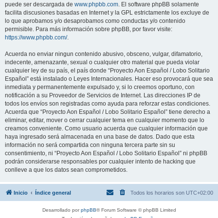
puede ser descargada de
www.phpbb.com
. El software phpBB solamente
facilita discusiones basadas en Internet y la GPL estrictamente los excluye de
lo que aprobamos y/o desaprobamos como conductas y/o contenido
permisible. Para más información sobre phpBB, por favor visite:
https://www.phpbb.com/
.
Acuerda no enviar ningun contenido abusivo, obsceno, vulgar, difamatorio,
indecente, amenazante, sexual o cualquier otro material que pueda violar
cualquier ley de su país, el país donde “Proyecto Aon Español / Lobo Solitario
Español” está instalado o Leyes Internacionales. Hacer eso provocará que sea
inmediata y permanentemente expulsado y, si lo creemos oportuno, con
notificación a su Proveedor de Servicios de Internet. Las direcciones IP de
todos los envíos son registradas como ayuda para reforzar estas condiciones.
Acuerda que “Proyecto Aon Español / Lobo Solitario Español” tiene derecho a
eliminar, editar, mover o cerrar cualquier tema en cualquier momento que lo
creamos conveniente. Como usuario acuerda que cualquier información que
haya ingresado será almacenada en una base de datos. Dado que esta
información no será compartida con ninguna tercera parte sin su
consentimiento, ni “Proyecto Aon Español / Lobo Solitario Español” ni phpBB
podrán considerarse responsables por cualquier intento de hacking que
conlleve a que los datos sean comprometidos.
Inicio
Índice general
Todos los horarios son
UTC+02:00
Desarrollado por
phpBB
® Forum Software © phpBB Limited