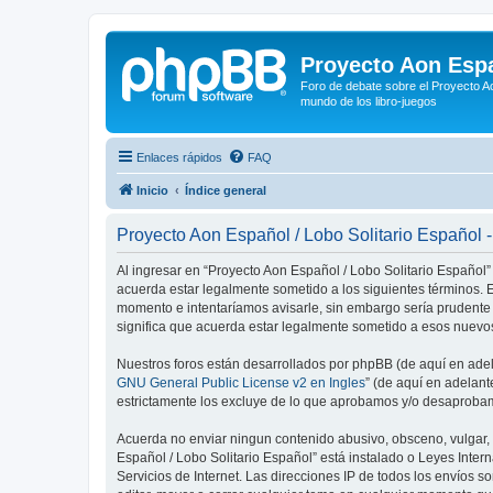
Proyecto Aon Espa
Foro de debate sobre el Proyecto Ao
mundo de los libro-juegos
Enlaces rápidos
FAQ
Inicio
Índice general
Proyecto Aon Español / Lobo Solitario Español 
Al ingresar en “Proyecto Aon Español / Lobo Solitario Español” 
acuerda estar legalmente sometido a los siguientes términos. E
momento e intentaríamos avisarle, sin embargo sería prudente
significa que acuerda estar legalmente sometido a esos nuevos
Nuestros foros están desarrollados por phpBB (de aquí en adela
GNU General Public License v2 en Ingles
” (de aquí en adelan
estrictamente los excluye de lo que aprobamos y/o desaprobam
Acuerda no enviar ningun contenido abusivo, obsceno, vulgar, d
Español / Lobo Solitario Español” está instalado o Leyes Inte
Servicios de Internet. Las direcciones IP de todos los envíos 