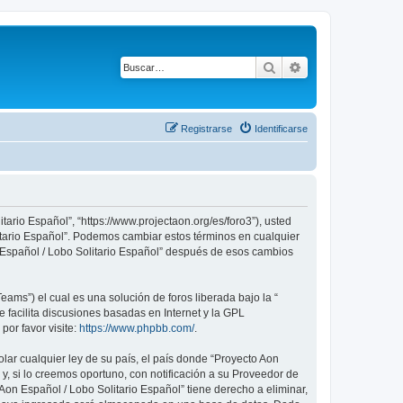
Buscar
Búsqueda avanza
Registrarse
Identificarse
tario Español”, “https://www.projectaon.org/es/foro3”), usted
litario Español”. Podemos cambiar estos términos en cualquier
n Español / Lobo Solitario Español” después de esos cambios
ams”) el cual es una solución de foros liberada bajo la “
 facilita discusiones basadas en Internet y la GPL
or favor visite:
https://www.phpbb.com/
.
lar cualquier ley de su país, el país donde “Proyecto Aon
, si lo creemos oportuno, con notificación a su Proveedor de
Aon Español / Lobo Solitario Español” tiene derecho a eliminar,