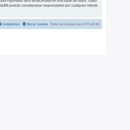
 haya ingresado será almacenada en una base de datos. Dado
 phpBB podrán considerarse responsables por cualquier intento
Contáctenos
Borrar cookies
Todos los horarios son
UTC+02:00