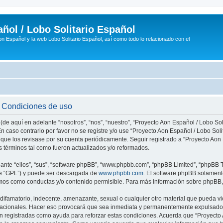
ñol / Lobo Solitario Español
n Español y la web Lobo Solitario Español, así como todo lo relacionado con el
- Condiciones de uso
(de aquí en adelante “nosotros”, “nos”, “nuestro”, “Proyecto Aon Español / Lobo Soli
n caso contrario por favor no se registre y/o use “Proyecto Aon Español / Lobo So
 que los revisase por su cuenta periódicamente. Seguir registrado a “Proyecto Ao
 términos tal como fueron actualizados y/o reformados.
nte “ellos”, “sus”, “software phpBB”, “www.phpbb.com”, “phpBB Limited”, “phpBB Te
te “GPL”) y puede ser descargada de
www.phpbb.com
. El software phpBB solamente
os como conductas y/o contenido permisible. Para más información sobre phpBB, p
ifamatorio, indecente, amenazante, sexual o cualquier otro material que pueda vio
rnacionales. Hacer eso provocará que sea inmediata y permanentemente expulsado y
son registradas como ayuda para reforzar estas condiciones. Acuerda que “Proyecto 