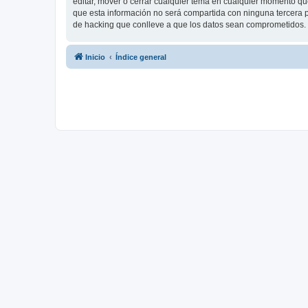
editar, mover o cerrar cualquier tema en cualquier momento 
que esta información no será compartida con ninguna tercera p
de hacking que conlleve a que los datos sean comprometidos.
Inicio
Índice general