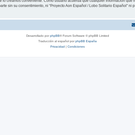
que lo creamos conveniente. Como usuario acuerda que cualquier información que
arte sin su consentimiento, ni “Proyecto Aon Español / Lobo Solitario Español” ni
Desarrollado por
phpBB
® Forum Software © phpBB Limited
Traducción al español por
phpBB España
Privacidad
|
Condiciones