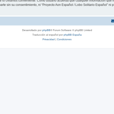
que lo creamos conveniente. Como usuario acuerda que cualquier información que
arte sin su consentimiento, ni “Proyecto Aon Español / Lobo Solitario Español” ni
Desarrollado por
phpBB
® Forum Software © phpBB Limited
Traducción al español por
phpBB España
Privacidad
|
Condiciones