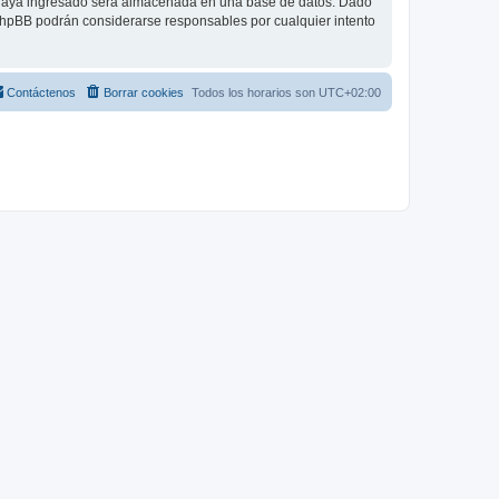
 haya ingresado será almacenada en una base de datos. Dado
 phpBB podrán considerarse responsables por cualquier intento
Contáctenos
Borrar cookies
Todos los horarios son
UTC+02:00