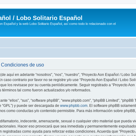
ñol / Lobo Solitario Español
n Español y la web Lobo Solitario Español, así como todo lo relacionado con el
- Condiciones de uso
(de aquí en adelante “nosotros”, “nos”, “nuestro”, “Proyecto Aon Español / Lobo Soli
n caso contrario por favor no se registre y/o use “Proyecto Aon Español / Lobo So
 que los revisase por su cuenta periódicamente. Seguir registrado a “Proyecto Ao
 términos tal como fueron actualizados y/o reformados.
nte “ellos”, “sus”, “software phpBB”, “www.phpbb.com”, “phpBB Limited”, “phpBB Te
te “GPL”) y puede ser descargada de
www.phpbb.com
. El software phpBB solamente
os como conductas y/o contenido permisible. Para más información sobre phpBB, p
ifamatorio, indecente, amenazante, sexual o cualquier otro material que pueda vio
rnacionales. Hacer eso provocará que sea inmediata y permanentemente expulsado y
son registradas como ayuda para reforzar estas condiciones. Acuerda que “Proyecto 