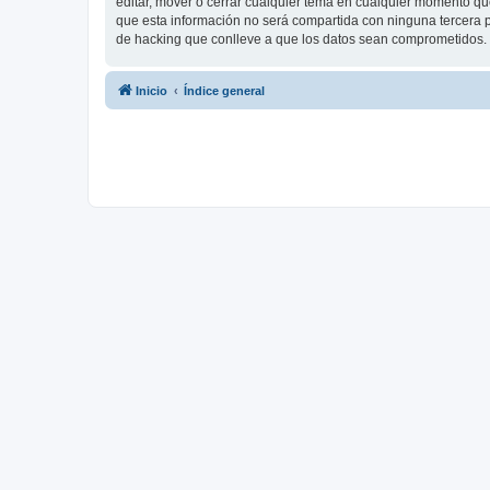
editar, mover o cerrar cualquier tema en cualquier momento 
que esta información no será compartida con ninguna tercera p
de hacking que conlleve a que los datos sean comprometidos.
Inicio
Índice general