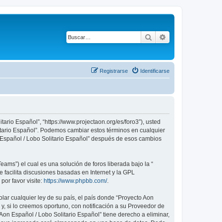
Buscar
Búsqueda avanza
Registrarse
Identificarse
tario Español”, “https://www.projectaon.org/es/foro3”), usted
litario Español”. Podemos cambiar estos términos en cualquier
n Español / Lobo Solitario Español” después de esos cambios
ams”) el cual es una solución de foros liberada bajo la “
 facilita discusiones basadas en Internet y la GPL
or favor visite:
https://www.phpbb.com/
.
lar cualquier ley de su país, el país donde “Proyecto Aon
, si lo creemos oportuno, con notificación a su Proveedor de
Aon Español / Lobo Solitario Español” tiene derecho a eliminar,