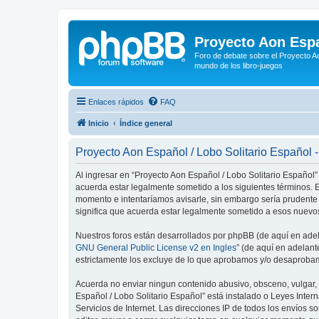
Proyecto Aon Espa
Foro de debate sobre el Proyecto Ao
mundo de los libro-juegos
Enlaces rápidos
FAQ
Inicio
Índice general
Proyecto Aon Español / Lobo Solitario Español 
Al ingresar en “Proyecto Aon Español / Lobo Solitario Español” 
acuerda estar legalmente sometido a los siguientes términos. E
momento e intentaríamos avisarle, sin embargo sería prudente
significa que acuerda estar legalmente sometido a esos nuevos
Nuestros foros están desarrollados por phpBB (de aquí en adela
GNU General Public License v2 en Ingles
” (de aquí en adelan
estrictamente los excluye de lo que aprobamos y/o desaprobam
Acuerda no enviar ningun contenido abusivo, obsceno, vulgar, d
Español / Lobo Solitario Español” está instalado o Leyes Inte
Servicios de Internet. Las direcciones IP de todos los envíos 