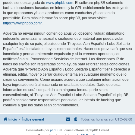
puede ser descargada de
www.phpbb.com
. El software phpBB solamente
facilita discusiones basadas en Internet y la GPL estrictamente los excluye de
lo que aprobamos y/o desaprobamos como conductas y/o contenido
permisible. Para más información sobre phpBB, por favor visite:
https://www.phpbb.com/
.
Acuerda no enviar ningun contenido abusivo, obsceno, vulgar, difamatorio,
indecente, amenazante, sexual o cualquier otro material que pueda violar
cualquier ley de su país, el país donde “Proyecto Aon Español / Lobo Solitario
Español” está instalado o Leyes Internacionales. Hacer eso provocará que sea
inmediata y permanentemente expulsado y, si lo creemos oportuno, con
notificación a su Proveedor de Servicios de Internet. Las direcciones IP de
todos los envíos son registradas como ayuda para reforzar estas condiciones.
Acuerda que “Proyecto Aon Español / Lobo Solitario Español” tiene derecho a
eliminar, editar, mover o cerrar cualquier tema en cualquier momento que lo
creamos conveniente. Como usuario acuerda que cualquier información que
haya ingresado será almacenada en una base de datos. Dado que esta
información no será compartida con ninguna tercera parte sin su
consentimiento, ni “Proyecto Aon Español / Lobo Solitario Español” ni phpBB
podrán considerarse responsables por cualquier intento de hacking que
conlleve a que los datos sean comprometidos.
Inicio
Índice general
Todos los horarios son
UTC+02:00
Desarrollado por
phpBB
® Forum Software © phpBB Limited