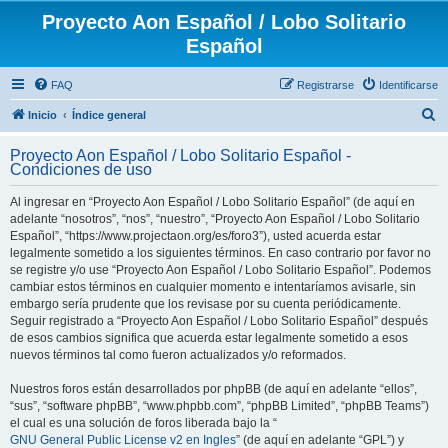
Proyecto Aon Español / Lobo Solitario
Español
FAQ
Registrarse
Identificarse
B
Inicio
Índice general
u
Proyecto Aon Español / Lobo Solitario Español -
s
Condiciones de uso
c
Al ingresar en “Proyecto Aon Español / Lobo Solitario Español” (de aquí en
a
adelante “nosotros”, “nos”, “nuestro”, “Proyecto Aon Español / Lobo Solitario
r
Español”, “https://www.projectaon.org/es/foro3”), usted acuerda estar
legalmente sometido a los siguientes términos. En caso contrario por favor no
se registre y/o use “Proyecto Aon Español / Lobo Solitario Español”. Podemos
cambiar estos términos en cualquier momento e intentaríamos avisarle, sin
embargo sería prudente que los revisase por su cuenta periódicamente.
Seguir registrado a “Proyecto Aon Español / Lobo Solitario Español” después
de esos cambios significa que acuerda estar legalmente sometido a esos
nuevos términos tal como fueron actualizados y/o reformados.
Nuestros foros están desarrollados por phpBB (de aquí en adelante “ellos”,
“sus”, “software phpBB”, “www.phpbb.com”, “phpBB Limited”, “phpBB Teams”)
el cual es una solución de foros liberada bajo la “
GNU General Public License v2 en Ingles
” (de aquí en adelante “GPL”) y