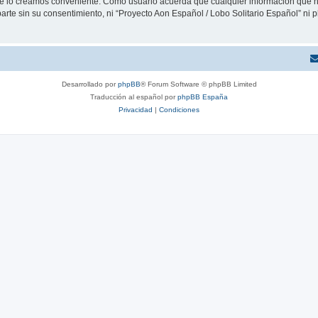
que lo creamos conveniente. Como usuario acuerda que cualquier información que
arte sin su consentimiento, ni “Proyecto Aon Español / Lobo Solitario Español” ni
Desarrollado por
phpBB
® Forum Software © phpBB Limited
Traducción al español por
phpBB España
Privacidad
|
Condiciones