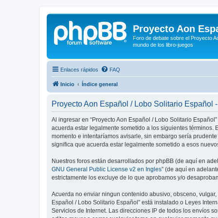
Proyecto Aon Espa
Foro de debate sobre el Proyecto Ao
mundo de los libro-juegos
Enlaces rápidos
FAQ
Inicio
Índice general
Proyecto Aon Español / Lobo Solitario Español 
Al ingresar en “Proyecto Aon Español / Lobo Solitario Español” 
acuerda estar legalmente sometido a los siguientes términos. E
momento e intentaríamos avisarle, sin embargo sería prudente
significa que acuerda estar legalmente sometido a esos nuevos
Nuestros foros están desarrollados por phpBB (de aquí en adela
GNU General Public License v2 en Ingles
” (de aquí en adelan
estrictamente los excluye de lo que aprobamos y/o desaprobam
Acuerda no enviar ningun contenido abusivo, obsceno, vulgar, d
Español / Lobo Solitario Español” está instalado o Leyes Inte
Servicios de Internet. Las direcciones IP de todos los envíos 