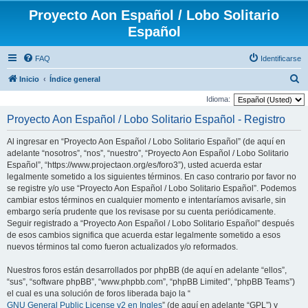
Proyecto Aon Español / Lobo Solitario
Español
FAQ
Identificarse
B
Inicio
Índice general
u
Idioma:
s
Proyecto Aon Español / Lobo Solitario Español - Registro
c
Al ingresar en “Proyecto Aon Español / Lobo Solitario Español” (de aquí en
a
adelante “nosotros”, “nos”, “nuestro”, “Proyecto Aon Español / Lobo Solitario
r
Español”, “https://www.projectaon.org/es/foro3”), usted acuerda estar
legalmente sometido a los siguientes términos. En caso contrario por favor no
se registre y/o use “Proyecto Aon Español / Lobo Solitario Español”. Podemos
cambiar estos términos en cualquier momento e intentaríamos avisarle, sin
embargo sería prudente que los revisase por su cuenta periódicamente.
Seguir registrado a “Proyecto Aon Español / Lobo Solitario Español” después
de esos cambios significa que acuerda estar legalmente sometido a esos
nuevos términos tal como fueron actualizados y/o reformados.
Nuestros foros están desarrollados por phpBB (de aquí en adelante “ellos”,
“sus”, “software phpBB”, “www.phpbb.com”, “phpBB Limited”, “phpBB Teams”)
el cual es una solución de foros liberada bajo la “
GNU General Public License v2 en Ingles
” (de aquí en adelante “GPL”) y