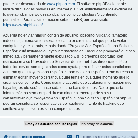
puede ser descargada de
www.phpbb.com
. El software phpBB solamente
facilita discusiones basadas en Internet y la GPL estrictamente los excluye de
lo que aprobamos y/o desaprobamos como conductas y/o contenido
permisible. Para más información sobre phpBB, por favor visite:
https://www.phpbb.com/
.
Acuerda no enviar ningun contenido abusivo, obsceno, vulgar, difamatorio,
indecente, amenazante, sexual o cualquier otro material que pueda violar
cualquier ley de su país, el país donde “Proyecto Aon Español / Lobo Solitario
Español” está instalado o Leyes Internacionales. Hacer eso provocará que sea
inmediata y permanentemente expulsado y, si lo creemos oportuno, con
notificación a su Proveedor de Servicios de Internet. Las direcciones IP de
todos los envíos son registradas como ayuda para reforzar estas condiciones.
Acuerda que “Proyecto Aon Español / Lobo Solitario Español” tiene derecho a
eliminar, editar, mover o cerrar cualquier tema en cualquier momento que lo
creamos conveniente. Como usuario acuerda que cualquier información que
haya ingresado será almacenada en una base de datos. Dado que esta
información no será compartida con ninguna tercera parte sin su
consentimiento, ni “Proyecto Aon Español / Lobo Solitario Español” ni phpBB
podrán considerarse responsables por cualquier intento de hacking que
conlleve a que los datos sean comprometidos.
Inicio
Índice general
Todos los horarios son
UTC+02:00