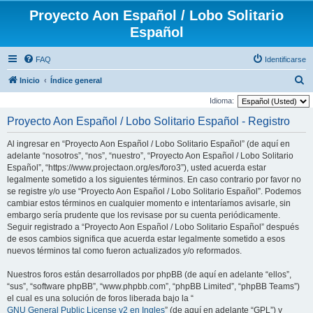
Proyecto Aon Español / Lobo Solitario
Español
FAQ
Identificarse
B
Inicio
Índice general
u
Idioma:
s
Proyecto Aon Español / Lobo Solitario Español - Registro
c
Al ingresar en “Proyecto Aon Español / Lobo Solitario Español” (de aquí en
a
adelante “nosotros”, “nos”, “nuestro”, “Proyecto Aon Español / Lobo Solitario
r
Español”, “https://www.projectaon.org/es/foro3”), usted acuerda estar
legalmente sometido a los siguientes términos. En caso contrario por favor no
se registre y/o use “Proyecto Aon Español / Lobo Solitario Español”. Podemos
cambiar estos términos en cualquier momento e intentaríamos avisarle, sin
embargo sería prudente que los revisase por su cuenta periódicamente.
Seguir registrado a “Proyecto Aon Español / Lobo Solitario Español” después
de esos cambios significa que acuerda estar legalmente sometido a esos
nuevos términos tal como fueron actualizados y/o reformados.
Nuestros foros están desarrollados por phpBB (de aquí en adelante “ellos”,
“sus”, “software phpBB”, “www.phpbb.com”, “phpBB Limited”, “phpBB Teams”)
el cual es una solución de foros liberada bajo la “
GNU General Public License v2 en Ingles
” (de aquí en adelante “GPL”) y