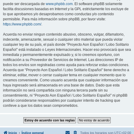
puede ser descargada de
www.phpbb.com
. El software phpBB solamente
facilita discusiones basadas en Internet y la GPL estrictamente los excluye de
lo que aprobamos y/o desaprobamos como conductas y/o contenido
permisible. Para más información sobre phpBB, por favor visite:
https://www.phpbb.com/
.
Acuerda no enviar ningun contenido abusivo, obsceno, vulgar, difamatorio,
indecente, amenazante, sexual o cualquier otro material que pueda violar
cualquier ley de su país, el país donde “Proyecto Aon Español / Lobo Solitario
Español” está instalado o Leyes Internacionales. Hacer eso provocará que sea
inmediata y permanentemente expulsado y, si lo creemos oportuno, con
notificación a su Proveedor de Servicios de Internet. Las direcciones IP de
todos los envíos son registradas como ayuda para reforzar estas condiciones.
Acuerda que “Proyecto Aon Español / Lobo Solitario Español” tiene derecho a
eliminar, editar, mover o cerrar cualquier tema en cualquier momento que lo
creamos conveniente. Como usuario acuerda que cualquier información que
haya ingresado será almacenada en una base de datos. Dado que esta
información no será compartida con ninguna tercera parte sin su
consentimiento, ni “Proyecto Aon Español / Lobo Solitario Español” ni phpBB
podrán considerarse responsables por cualquier intento de hacking que
conlleve a que los datos sean comprometidos.
Inicio
Índice general
Todos los horarios son
UTC+02:00