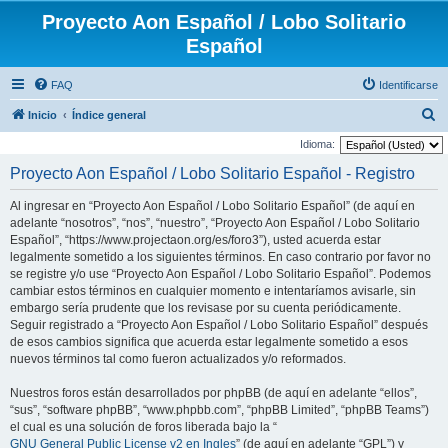
Proyecto Aon Español / Lobo Solitario
Español
FAQ
Identificarse
B
Inicio
Índice general
u
Idioma:
s
Proyecto Aon Español / Lobo Solitario Español - Registro
c
Al ingresar en “Proyecto Aon Español / Lobo Solitario Español” (de aquí en
a
adelante “nosotros”, “nos”, “nuestro”, “Proyecto Aon Español / Lobo Solitario
r
Español”, “https://www.projectaon.org/es/foro3”), usted acuerda estar
legalmente sometido a los siguientes términos. En caso contrario por favor no
se registre y/o use “Proyecto Aon Español / Lobo Solitario Español”. Podemos
cambiar estos términos en cualquier momento e intentaríamos avisarle, sin
embargo sería prudente que los revisase por su cuenta periódicamente.
Seguir registrado a “Proyecto Aon Español / Lobo Solitario Español” después
de esos cambios significa que acuerda estar legalmente sometido a esos
nuevos términos tal como fueron actualizados y/o reformados.
Nuestros foros están desarrollados por phpBB (de aquí en adelante “ellos”,
“sus”, “software phpBB”, “www.phpbb.com”, “phpBB Limited”, “phpBB Teams”)
el cual es una solución de foros liberada bajo la “
GNU General Public License v2 en Ingles
” (de aquí en adelante “GPL”) y