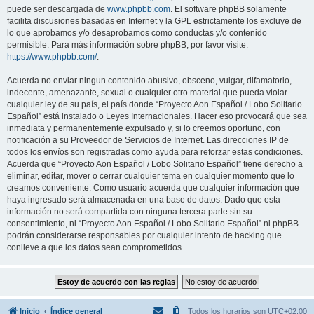
puede ser descargada de
www.phpbb.com
. El software phpBB solamente
facilita discusiones basadas en Internet y la GPL estrictamente los excluye de
lo que aprobamos y/o desaprobamos como conductas y/o contenido
permisible. Para más información sobre phpBB, por favor visite:
https://www.phpbb.com/
.
Acuerda no enviar ningun contenido abusivo, obsceno, vulgar, difamatorio,
indecente, amenazante, sexual o cualquier otro material que pueda violar
cualquier ley de su país, el país donde “Proyecto Aon Español / Lobo Solitario
Español” está instalado o Leyes Internacionales. Hacer eso provocará que sea
inmediata y permanentemente expulsado y, si lo creemos oportuno, con
notificación a su Proveedor de Servicios de Internet. Las direcciones IP de
todos los envíos son registradas como ayuda para reforzar estas condiciones.
Acuerda que “Proyecto Aon Español / Lobo Solitario Español” tiene derecho a
eliminar, editar, mover o cerrar cualquier tema en cualquier momento que lo
creamos conveniente. Como usuario acuerda que cualquier información que
haya ingresado será almacenada en una base de datos. Dado que esta
información no será compartida con ninguna tercera parte sin su
consentimiento, ni “Proyecto Aon Español / Lobo Solitario Español” ni phpBB
podrán considerarse responsables por cualquier intento de hacking que
conlleve a que los datos sean comprometidos.
Inicio
Índice general
Todos los horarios son
UTC+02:00