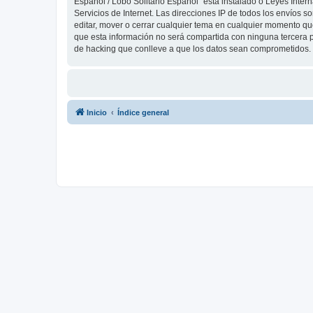
Español / Lobo Solitario Español” está instalado o Leyes Inte
Servicios de Internet. Las direcciones IP de todos los envíos 
editar, mover o cerrar cualquier tema en cualquier momento 
que esta información no será compartida con ninguna tercera p
de hacking que conlleve a que los datos sean comprometidos.
Inicio
Índice general