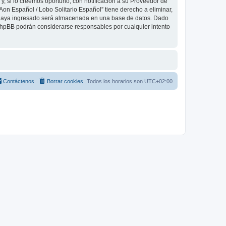
, si lo creemos oportuno, con notificación a su Proveedor de
Aon Español / Lobo Solitario Español” tiene derecho a eliminar,
 haya ingresado será almacenada en una base de datos. Dado
 phpBB podrán considerarse responsables por cualquier intento
Contáctenos
Borrar cookies
Todos los horarios son
UTC+02:00