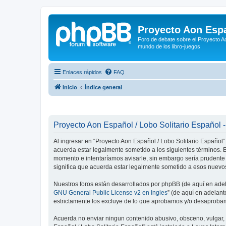
Proyecto Aon Espa
Foro de debate sobre el Proyecto Ao
mundo de los libro-juegos
Enlaces rápidos
FAQ
Inicio
Índice general
Proyecto Aon Español / Lobo Solitario Español -
Al ingresar en “Proyecto Aon Español / Lobo Solitario Español” 
acuerda estar legalmente sometido a los siguientes términos. E
momento e intentaríamos avisarle, sin embargo sería prudente
significa que acuerda estar legalmente sometido a esos nuevos
Nuestros foros están desarrollados por phpBB (de aquí en adela
GNU General Public License v2 en Ingles
” (de aquí en adelan
estrictamente los excluye de lo que aprobamos y/o desaprobam
Acuerda no enviar ningun contenido abusivo, obsceno, vulgar, d