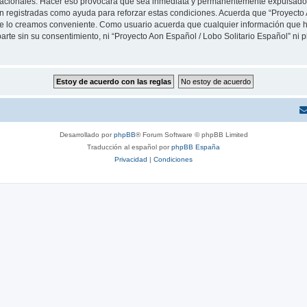
rnacionales. Hacer eso provocará que sea inmediata y permanentemente expulsado y
son registradas como ayuda para reforzar estas condiciones. Acuerda que “Proyecto 
que lo creamos conveniente. Como usuario acuerda que cualquier información que
arte sin su consentimiento, ni “Proyecto Aon Español / Lobo Solitario Español” ni
Desarrollado por
phpBB
® Forum Software © phpBB Limited
Traducción al español por
phpBB España
Privacidad
|
Condiciones