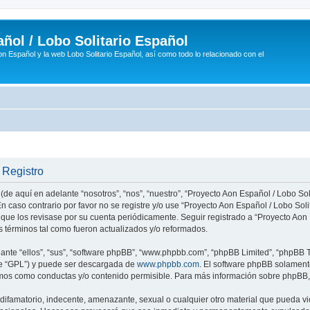
ñol / Lobo Solitario Español
n Español y la web Lobo Solitario Español, así como todo lo relacionado con el
 Registro
(de aquí en adelante “nosotros”, “nos”, “nuestro”, “Proyecto Aon Español / Lobo Soli
n caso contrario por favor no se registre y/o use “Proyecto Aon Español / Lobo So
 que los revisase por su cuenta periódicamente. Seguir registrado a “Proyecto Ao
 términos tal como fueron actualizados y/o reformados.
nte “ellos”, “sus”, “software phpBB”, “www.phpbb.com”, “phpBB Limited”, “phpBB Te
te “GPL”) y puede ser descargada de
www.phpbb.com
. El software phpBB solamente
os como conductas y/o contenido permisible. Para más información sobre phpBB, p
ifamatorio, indecente, amenazante, sexual o cualquier otro material que pueda vio