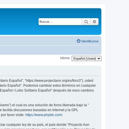
Buscar
Búsqueda avanza
Identificarse
Idioma:
tario Español”, “https://www.projectaon.org/es/foro3”), usted
litario Español”. Podemos cambiar estos términos en cualquier
n Español / Lobo Solitario Español” después de esos cambios
ams”) el cual es una solución de foros liberada bajo la “
 facilita discusiones basadas en Internet y la GPL
or favor visite:
https://www.phpbb.com/
.
lar cualquier ley de su país, el país donde “Proyecto Aon