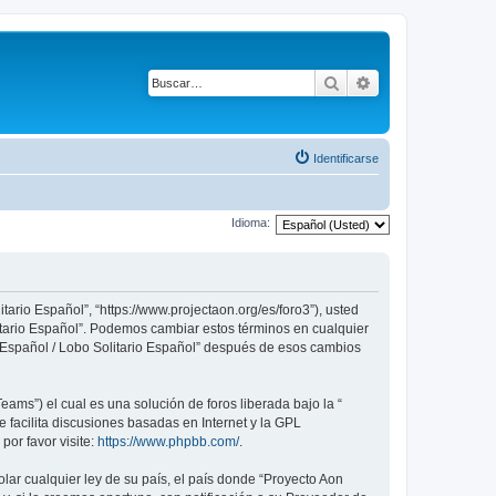
Buscar
Búsqueda avanza
Identificarse
Idioma:
tario Español”, “https://www.projectaon.org/es/foro3”), usted
litario Español”. Podemos cambiar estos términos en cualquier
n Español / Lobo Solitario Español” después de esos cambios
ams”) el cual es una solución de foros liberada bajo la “
 facilita discusiones basadas en Internet y la GPL
or favor visite:
https://www.phpbb.com/
.
lar cualquier ley de su país, el país donde “Proyecto Aon