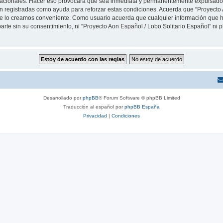
rnacionales. Hacer eso provocará que sea inmediata y permanentemente expulsado y
son registradas como ayuda para reforzar estas condiciones. Acuerda que “Proyecto 
que lo creamos conveniente. Como usuario acuerda que cualquier información que
arte sin su consentimiento, ni “Proyecto Aon Español / Lobo Solitario Español” ni
Desarrollado por
phpBB
® Forum Software © phpBB Limited
Traducción al español por
phpBB España
Privacidad
|
Condiciones