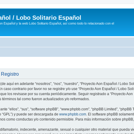
ñol / Lobo Solitario Español
n Español y la web Lobo Solitario Español, así como todo lo relacionado con el
 Registro
(de aquí en adelante “nosotros”, “nos”, “nuestro”, “Proyecto Aon Español / Lobo Soli
n caso contrario por favor no se registre y/o use “Proyecto Aon Español / Lobo So
 que los revisase por su cuenta periódicamente. Seguir registrado a “Proyecto Ao
 términos tal como fueron actualizados y/o reformados.
nte “ellos”, “sus”, “software phpBB”, “www.phpbb.com”, “phpBB Limited”, “phpBB Te
te “GPL”) y puede ser descargada de
www.phpbb.com
. El software phpBB solamente
os como conductas y/o contenido permisible. Para más información sobre phpBB, p
ifamatorio, indecente, amenazante, sexual o cualquier otro material que pueda vio