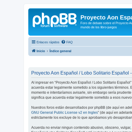
Proyecto Aon Espa
Foro de debate sobre el Proyecto Ao
mundo de los libro-juegos
Enlaces rápidos
FAQ
Inicio
Índice general
Proyecto Aon Español / Lobo Solitario Español -
Al ingresar en “Proyecto Aon Español / Lobo Solitario Español” 
acuerda estar legalmente sometido a los siguientes términos. E
momento e intentaríamos avisarle, sin embargo sería prudente
significa que acuerda estar legalmente sometido a esos nuevos
Nuestros foros están desarrollados por phpBB (de aquí en adela
GNU General Public License v2 en Ingles
” (de aquí en adelan
estrictamente los excluye de lo que aprobamos y/o desaprobam
Acuerda no enviar ningun contenido abusivo, obsceno, vulgar, d