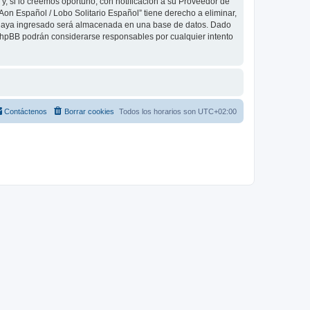
, si lo creemos oportuno, con notificación a su Proveedor de
Aon Español / Lobo Solitario Español” tiene derecho a eliminar,
 haya ingresado será almacenada en una base de datos. Dado
 phpBB podrán considerarse responsables por cualquier intento
Contáctenos
Borrar cookies
Todos los horarios son
UTC+02:00