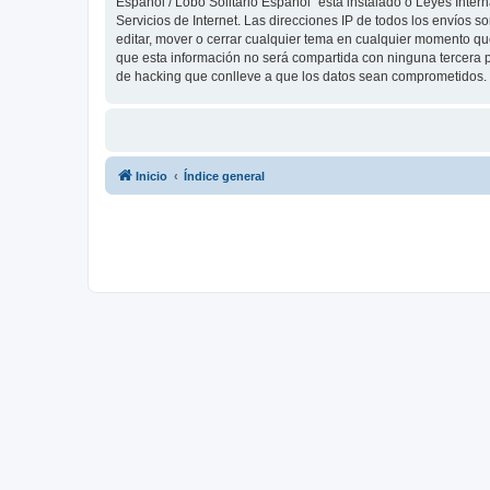
Español / Lobo Solitario Español” está instalado o Leyes Inte
Servicios de Internet. Las direcciones IP de todos los envíos 
editar, mover o cerrar cualquier tema en cualquier momento 
que esta información no será compartida con ninguna tercera p
de hacking que conlleve a que los datos sean comprometidos.
Inicio
Índice general