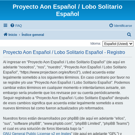
Proyecto Aon Español / Lobo Solitario
Español
FAQ
Identificarse
B
Inicio
Índice general
u
Idioma:
s
Proyecto Aon Español / Lobo Solitario Español - Registro
c
Al ingresar en “Proyecto Aon Español / Lobo Solitario Español” (de aquí en
a
adelante “nosotros”, “nos”, “nuestro”, “Proyecto Aon Español / Lobo Solitario
r
Español”, “https://www.projectaon.org/es/foro3”), usted acuerda estar
legalmente sometido a los siguientes términos. En caso contrario por favor no
se registre y/o use “Proyecto Aon Español / Lobo Solitario Español”. Podemos
cambiar estos términos en cualquier momento e intentaríamos avisarle, sin
embargo sería prudente que los revisase por su cuenta periódicamente.
Seguir registrado a “Proyecto Aon Español / Lobo Solitario Español” después
de esos cambios significa que acuerda estar legalmente sometido a esos
nuevos términos tal como fueron actualizados y/o reformados.
Nuestros foros están desarrollados por phpBB (de aquí en adelante “ellos”,
“sus”, “software phpBB”, “www.phpbb.com”, “phpBB Limited”, “phpBB Teams”)
el cual es una solución de foros liberada bajo la “
GNU General Public License v2 en Ingles
” (de aquí en adelante “GPL”) y