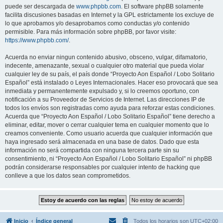
puede ser descargada de
www.phpbb.com
. El software phpBB solamente
facilita discusiones basadas en Internet y la GPL estrictamente los excluye de
lo que aprobamos y/o desaprobamos como conductas y/o contenido
permisible. Para más información sobre phpBB, por favor visite:
https://www.phpbb.com/
.
Acuerda no enviar ningun contenido abusivo, obsceno, vulgar, difamatorio,
indecente, amenazante, sexual o cualquier otro material que pueda violar
cualquier ley de su país, el país donde “Proyecto Aon Español / Lobo Solitario
Español” está instalado o Leyes Internacionales. Hacer eso provocará que sea
inmediata y permanentemente expulsado y, si lo creemos oportuno, con
notificación a su Proveedor de Servicios de Internet. Las direcciones IP de
todos los envíos son registradas como ayuda para reforzar estas condiciones.
Acuerda que “Proyecto Aon Español / Lobo Solitario Español” tiene derecho a
eliminar, editar, mover o cerrar cualquier tema en cualquier momento que lo
creamos conveniente. Como usuario acuerda que cualquier información que
haya ingresado será almacenada en una base de datos. Dado que esta
información no será compartida con ninguna tercera parte sin su
consentimiento, ni “Proyecto Aon Español / Lobo Solitario Español” ni phpBB
podrán considerarse responsables por cualquier intento de hacking que
conlleve a que los datos sean comprometidos.
Inicio
Índice general
Todos los horarios son
UTC+02:00