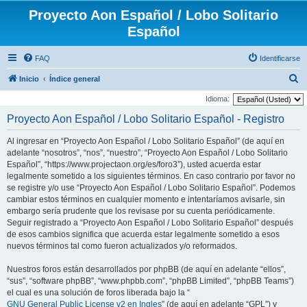
Proyecto Aon Español / Lobo Solitario
Español
FAQ
Identificarse
B
Inicio
Índice general
u
Idioma:
s
Proyecto Aon Español / Lobo Solitario Español - Registro
c
Al ingresar en “Proyecto Aon Español / Lobo Solitario Español” (de aquí en
a
adelante “nosotros”, “nos”, “nuestro”, “Proyecto Aon Español / Lobo Solitario
r
Español”, “https://www.projectaon.org/es/foro3”), usted acuerda estar
legalmente sometido a los siguientes términos. En caso contrario por favor no
se registre y/o use “Proyecto Aon Español / Lobo Solitario Español”. Podemos
cambiar estos términos en cualquier momento e intentaríamos avisarle, sin
embargo sería prudente que los revisase por su cuenta periódicamente.
Seguir registrado a “Proyecto Aon Español / Lobo Solitario Español” después
de esos cambios significa que acuerda estar legalmente sometido a esos
nuevos términos tal como fueron actualizados y/o reformados.
Nuestros foros están desarrollados por phpBB (de aquí en adelante “ellos”,
“sus”, “software phpBB”, “www.phpbb.com”, “phpBB Limited”, “phpBB Teams”)
el cual es una solución de foros liberada bajo la “
GNU General Public License v2 en Ingles
” (de aquí en adelante “GPL”) y