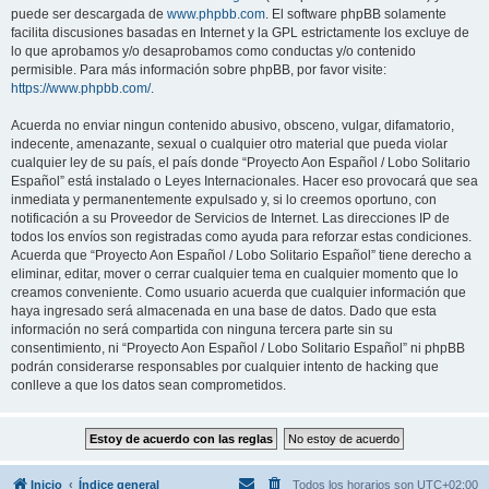
puede ser descargada de
www.phpbb.com
. El software phpBB solamente
facilita discusiones basadas en Internet y la GPL estrictamente los excluye de
lo que aprobamos y/o desaprobamos como conductas y/o contenido
permisible. Para más información sobre phpBB, por favor visite:
https://www.phpbb.com/
.
Acuerda no enviar ningun contenido abusivo, obsceno, vulgar, difamatorio,
indecente, amenazante, sexual o cualquier otro material que pueda violar
cualquier ley de su país, el país donde “Proyecto Aon Español / Lobo Solitario
Español” está instalado o Leyes Internacionales. Hacer eso provocará que sea
inmediata y permanentemente expulsado y, si lo creemos oportuno, con
notificación a su Proveedor de Servicios de Internet. Las direcciones IP de
todos los envíos son registradas como ayuda para reforzar estas condiciones.
Acuerda que “Proyecto Aon Español / Lobo Solitario Español” tiene derecho a
eliminar, editar, mover o cerrar cualquier tema en cualquier momento que lo
creamos conveniente. Como usuario acuerda que cualquier información que
haya ingresado será almacenada en una base de datos. Dado que esta
información no será compartida con ninguna tercera parte sin su
consentimiento, ni “Proyecto Aon Español / Lobo Solitario Español” ni phpBB
podrán considerarse responsables por cualquier intento de hacking que
conlleve a que los datos sean comprometidos.
Inicio
Índice general
Todos los horarios son
UTC+02:00