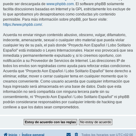
puede ser descargada de
www.phpbb.com
. El software phpBB solamente
facilita discusiones basadas en Internet y la GPL estrictamente los excluye de
lo que aprobamos y/o desaprobamos como conductas y/o contenido
permisible. Para más información sobre phpBB, por favor visite:
https://www.phpbb.com/
.
Acuerda no enviar ningun contenido abusivo, obsceno, vulgar, difamatorio,
indecente, amenazante, sexual o cualquier otro material que pueda violar
cualquier ley de su país, el país donde “Proyecto Aon Español / Lobo Solitario
Español” está instalado o Leyes Internacionales. Hacer eso provocará que sea
inmediata y permanentemente expulsado y, si lo creemos oportuno, con
notificación a su Proveedor de Servicios de Internet. Las direcciones IP de
todos los envíos son registradas como ayuda para reforzar estas condiciones.
Acuerda que “Proyecto Aon Español / Lobo Solitario Español” tiene derecho a
eliminar, editar, mover o cerrar cualquier tema en cualquier momento que lo
creamos conveniente. Como usuario acuerda que cualquier información que
haya ingresado será almacenada en una base de datos. Dado que esta
información no será compartida con ninguna tercera parte sin su
consentimiento, ni “Proyecto Aon Español / Lobo Solitario Español” ni phpBB
podrán considerarse responsables por cualquier intento de hacking que
conlleve a que los datos sean comprometidos.
Inicio
Índice general
Todos los horarios son
UTC+02:00