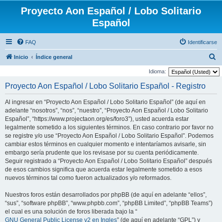
Proyecto Aon Español / Lobo Solitario
Español
FAQ
Identificarse
B
Inicio
Índice general
u
Idioma:
s
Proyecto Aon Español / Lobo Solitario Español - Registro
c
Al ingresar en “Proyecto Aon Español / Lobo Solitario Español” (de aquí en
a
adelante “nosotros”, “nos”, “nuestro”, “Proyecto Aon Español / Lobo Solitario
r
Español”, “https://www.projectaon.org/es/foro3”), usted acuerda estar
legalmente sometido a los siguientes términos. En caso contrario por favor no
se registre y/o use “Proyecto Aon Español / Lobo Solitario Español”. Podemos
cambiar estos términos en cualquier momento e intentaríamos avisarle, sin
embargo sería prudente que los revisase por su cuenta periódicamente.
Seguir registrado a “Proyecto Aon Español / Lobo Solitario Español” después
de esos cambios significa que acuerda estar legalmente sometido a esos
nuevos términos tal como fueron actualizados y/o reformados.
Nuestros foros están desarrollados por phpBB (de aquí en adelante “ellos”,
“sus”, “software phpBB”, “www.phpbb.com”, “phpBB Limited”, “phpBB Teams”)
el cual es una solución de foros liberada bajo la “
GNU General Public License v2 en Ingles
” (de aquí en adelante “GPL”) y