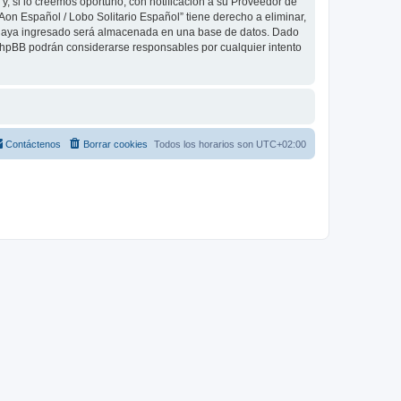
, si lo creemos oportuno, con notificación a su Proveedor de
Aon Español / Lobo Solitario Español” tiene derecho a eliminar,
 haya ingresado será almacenada en una base de datos. Dado
 phpBB podrán considerarse responsables por cualquier intento
Contáctenos
Borrar cookies
Todos los horarios son
UTC+02:00