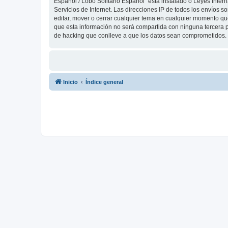
Español / Lobo Solitario Español” está instalado o Leyes Inte
Servicios de Internet. Las direcciones IP de todos los envíos 
editar, mover o cerrar cualquier tema en cualquier momento 
que esta información no será compartida con ninguna tercera p
de hacking que conlleve a que los datos sean comprometidos.
Inicio
Índice general