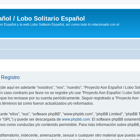
ñol / Lobo Solitario Español
n Español y la web Lobo Solitario Español, así como todo lo relacionado con el
 Registro
(de aquí en adelante “nosotros”, “nos”, “nuestro”, “Proyecto Aon Español / Lobo Soli
n caso contrario por favor no se registre y/o use “Proyecto Aon Español / Lobo So
 que los revisase por su cuenta periódicamente. Seguir registrado a “Proyecto Ao
 términos tal como fueron actualizados y/o reformados.
nte “ellos”, “sus”, “software phpBB”, “www.phpbb.com”, “phpBB Limited”, “phpBB Te
te “GPL”) y puede ser descargada de
www.phpbb.com
. El software phpBB solamente
os como conductas y/o contenido permisible. Para más información sobre phpBB, p
ifamatorio, indecente, amenazante, sexual o cualquier otro material que pueda vio