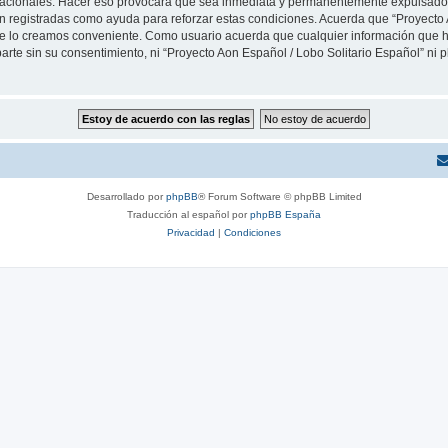
rnacionales. Hacer eso provocará que sea inmediata y permanentemente expulsado y
son registradas como ayuda para reforzar estas condiciones. Acuerda que “Proyecto 
que lo creamos conveniente. Como usuario acuerda que cualquier información que
arte sin su consentimiento, ni “Proyecto Aon Español / Lobo Solitario Español” ni
Desarrollado por
phpBB
® Forum Software © phpBB Limited
Traducción al español por
phpBB España
Privacidad
|
Condiciones