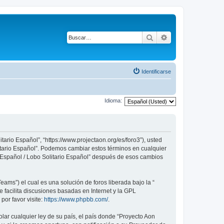
Buscar
Búsqueda avanza
Identificarse
Idioma:
tario Español”, “https://www.projectaon.org/es/foro3”), usted
litario Español”. Podemos cambiar estos términos en cualquier
n Español / Lobo Solitario Español” después de esos cambios
ams”) el cual es una solución de foros liberada bajo la “
 facilita discusiones basadas en Internet y la GPL
or favor visite:
https://www.phpbb.com/
.
lar cualquier ley de su país, el país donde “Proyecto Aon