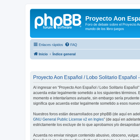
Proyecto Aon Espa
Foro de debate sobre el Proyecto Ao
mundo de los libro-juegos
Enlaces rápidos
FAQ
Inicio
Índice general
Proyecto Aon Español / Lobo Solitario Español -
Al ingresar en “Proyecto Aon Español / Lobo Solitario Español” 
acuerda estar legalmente sometido a los siguientes términos. E
momento e intentaríamos avisarle, sin embargo sería prudente
significa que acuerda estar legalmente sometido a esos nuevos
Nuestros foros están desarrollados por phpBB (de aquí en adela
GNU General Public License v2 en Ingles
” (de aquí en adelan
estrictamente los excluye de lo que aprobamos y/o desaprobam
Acuerda no enviar ningun contenido abusivo, obsceno, vulgar, d