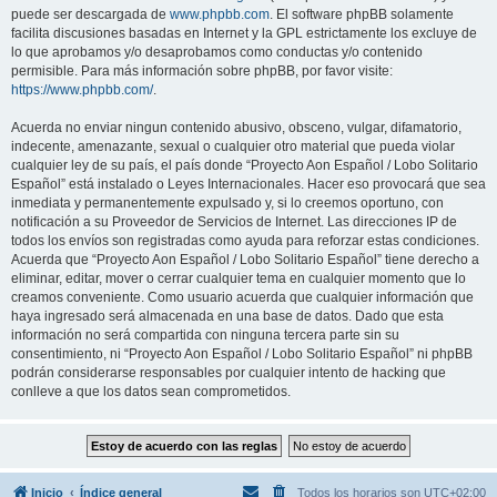
puede ser descargada de
www.phpbb.com
. El software phpBB solamente
facilita discusiones basadas en Internet y la GPL estrictamente los excluye de
lo que aprobamos y/o desaprobamos como conductas y/o contenido
permisible. Para más información sobre phpBB, por favor visite:
https://www.phpbb.com/
.
Acuerda no enviar ningun contenido abusivo, obsceno, vulgar, difamatorio,
indecente, amenazante, sexual o cualquier otro material que pueda violar
cualquier ley de su país, el país donde “Proyecto Aon Español / Lobo Solitario
Español” está instalado o Leyes Internacionales. Hacer eso provocará que sea
inmediata y permanentemente expulsado y, si lo creemos oportuno, con
notificación a su Proveedor de Servicios de Internet. Las direcciones IP de
todos los envíos son registradas como ayuda para reforzar estas condiciones.
Acuerda que “Proyecto Aon Español / Lobo Solitario Español” tiene derecho a
eliminar, editar, mover o cerrar cualquier tema en cualquier momento que lo
creamos conveniente. Como usuario acuerda que cualquier información que
haya ingresado será almacenada en una base de datos. Dado que esta
información no será compartida con ninguna tercera parte sin su
consentimiento, ni “Proyecto Aon Español / Lobo Solitario Español” ni phpBB
podrán considerarse responsables por cualquier intento de hacking que
conlleve a que los datos sean comprometidos.
Inicio
Índice general
Todos los horarios son
UTC+02:00