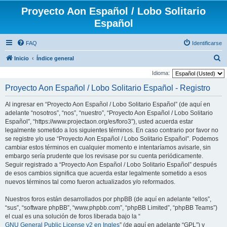
Proyecto Aon Español / Lobo Solitario
Español
FAQ
Identificarse
B
Inicio
Índice general
u
Idioma:
s
Proyecto Aon Español / Lobo Solitario Español - Registro
c
Al ingresar en “Proyecto Aon Español / Lobo Solitario Español” (de aquí en
a
adelante “nosotros”, “nos”, “nuestro”, “Proyecto Aon Español / Lobo Solitario
r
Español”, “https://www.projectaon.org/es/foro3”), usted acuerda estar
legalmente sometido a los siguientes términos. En caso contrario por favor no
se registre y/o use “Proyecto Aon Español / Lobo Solitario Español”. Podemos
cambiar estos términos en cualquier momento e intentaríamos avisarle, sin
embargo sería prudente que los revisase por su cuenta periódicamente.
Seguir registrado a “Proyecto Aon Español / Lobo Solitario Español” después
de esos cambios significa que acuerda estar legalmente sometido a esos
nuevos términos tal como fueron actualizados y/o reformados.
Nuestros foros están desarrollados por phpBB (de aquí en adelante “ellos”,
“sus”, “software phpBB”, “www.phpbb.com”, “phpBB Limited”, “phpBB Teams”)
el cual es una solución de foros liberada bajo la “
GNU General Public License v2 en Ingles
” (de aquí en adelante “GPL”) y