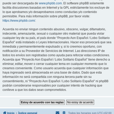
puede ser descargada de
www.phpbb.com
. El software phpBB solamente
facilita discusiones basadas en Internet y la GPL estrictamente los excluye de
lo que aprobamos y/o desaprobamos como conductas y/o contenido
permisible. Para más información sobre phpBB, por favor visite:
https://www.phpbb.com/
.
Acuerda no enviar ningun contenido abusivo, obsceno, vulgar, difamatorio,
indecente, amenazante, sexual o cualquier otro material que pueda violar
cualquier ley de su país, el país donde “Proyecto Aon Español / Lobo Solitario
Español” está instalado o Leyes Internacionales. Hacer eso provocará que sea
inmediata y permanentemente expulsado y, si lo creemos oportuno, con
notificación a su Proveedor de Servicios de Internet. Las direcciones IP de
todos los envíos son registradas como ayuda para reforzar estas condiciones.
Acuerda que “Proyecto Aon Español / Lobo Solitario Español” tiene derecho a
eliminar, editar, mover o cerrar cualquier tema en cualquier momento que lo
creamos conveniente. Como usuario acuerda que cualquier información que
haya ingresado será almacenada en una base de datos. Dado que esta
información no será compartida con ninguna tercera parte sin su
consentimiento, ni “Proyecto Aon Español / Lobo Solitario Español” ni phpBB
podrán considerarse responsables por cualquier intento de hacking que
conlleve a que los datos sean comprometidos.
Inicio
Índice general
Todos los horarios son
UTC+02:00