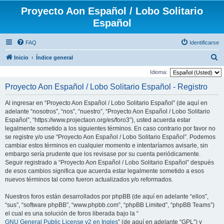
Proyecto Aon Español / Lobo Solitario
Español
FAQ
Identificarse
B
Inicio
Índice general
u
Idioma:
s
Proyecto Aon Español / Lobo Solitario Español - Registro
c
Al ingresar en “Proyecto Aon Español / Lobo Solitario Español” (de aquí en
a
adelante “nosotros”, “nos”, “nuestro”, “Proyecto Aon Español / Lobo Solitario
r
Español”, “https://www.projectaon.org/es/foro3”), usted acuerda estar
legalmente sometido a los siguientes términos. En caso contrario por favor no
se registre y/o use “Proyecto Aon Español / Lobo Solitario Español”. Podemos
cambiar estos términos en cualquier momento e intentaríamos avisarle, sin
embargo sería prudente que los revisase por su cuenta periódicamente.
Seguir registrado a “Proyecto Aon Español / Lobo Solitario Español” después
de esos cambios significa que acuerda estar legalmente sometido a esos
nuevos términos tal como fueron actualizados y/o reformados.
Nuestros foros están desarrollados por phpBB (de aquí en adelante “ellos”,
“sus”, “software phpBB”, “www.phpbb.com”, “phpBB Limited”, “phpBB Teams”)
el cual es una solución de foros liberada bajo la “
GNU General Public License v2 en Ingles
” (de aquí en adelante “GPL”) y